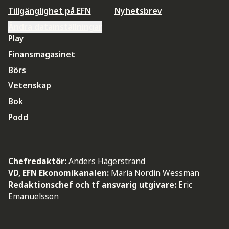
Tillgänglighet på EFN
Nyhetsbrev
Ändra datainställningar
Play
Finansmagasinet
Börs
Vetenskap
Bok
Podd
Chefredaktör:
Anders Hägerstrand
VD, EFN Ekonomikanalen:
Maria Nordin Wessman
Redaktionschef och tf ansvarig utgivare:
Eric
Emanuelsson