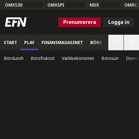
OMXS30
OMXSPI
NDX
OMXC
Prenumerera
Logga in
START
PLAY
FINANSMAGASINET
BÖRS
VETENSKAP
Börslunch
Börsfrukost
Världsekonomin
Börssurr
Domin