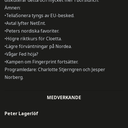
diskuterar detta och mycket mer i Börslunch.
Ämnen:
•TeliaSonera tyngs av EU-besked.
•Avtal lyfter NetEnt.
•Peters nordiska favoriter.
•Högre riktkurs för Cloetta.
•Lägre förväntningar på Nordea.
•Vågar Fed höja?
•Kampen om Fingerprint fortsätter.
Programledare: Charlotte Stjerngren och Jesper
Norberg.
MEDVERKANDE
Peter Lagerlöf