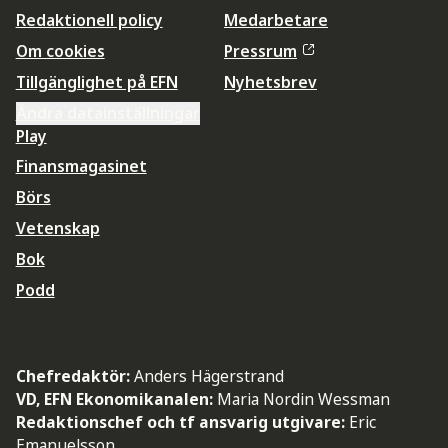
Redaktionell policy
Medarbetare
Om cookies
Pressrum
Tillgänglighet på EFN
Nyhetsbrev
Ändra datainställningar
Play
Finansmagasinet
Börs
Vetenskap
Bok
Podd
Chefredaktör:
Anders Hägerstrand
VD, EFN Ekonomikanalen:
Maria Nordin Wessman
Redaktionschef och tf ansvarig utgivare:
Eric
Emanuelsson