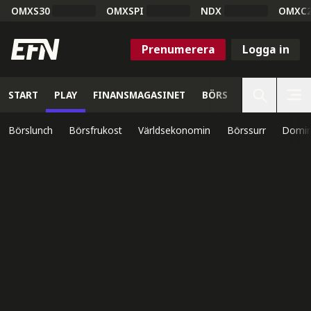
OMXS30
OMXSPI
NDX
OMXC
Prenumerera
Logga in
START
PLAY
FINANSMAGASINET
BÖRS
VETENSKAP
Börslunch
Börsfrukost
Världsekonomin
Börssurr
Domin