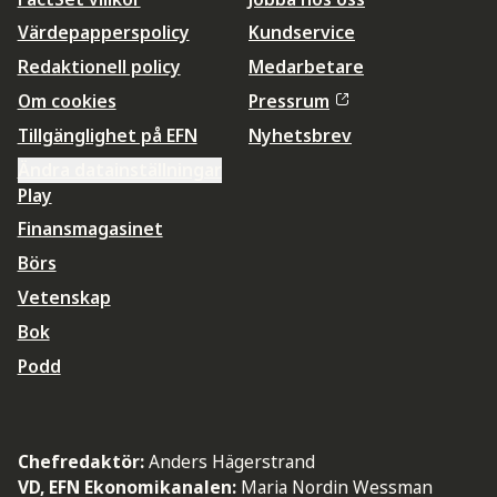
Värdepapperspolicy
Kundservice
Redaktionell policy
Medarbetare
Om cookies
Pressrum
Tillgänglighet på EFN
Nyhetsbrev
Ändra datainställningar
Play
Finansmagasinet
Börs
Vetenskap
Bok
Podd
Chefredaktör:
Anders Hägerstrand
VD, EFN Ekonomikanalen:
Maria Nordin Wessman