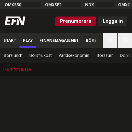
OMXS30
OMXSPI
NDX
OMXC
Prenumerera
Logga in
START
PLAY
FINANSMAGASINET
BÖRS
VETENSKAP
Börslunch
Börsfrukost
Världsekonomin
Börssurr
Domin
TOPPNYHETER
: