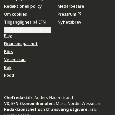
Redaktionell policy
Medarbetare
Om cookies
Pressrum
Tillgänglighet på EFN
Nyhetsbrev
Ändra datainställningar
Play
Finansmagasinet
Börs
Vetenskap
Bok
Podd
Chefredaktör:
Anders Hägerstrand
VD, EFN Ekonomikanalen:
Maria Nordin Wessman
Redaktionschef och tf ansvarig utgivare:
Eric