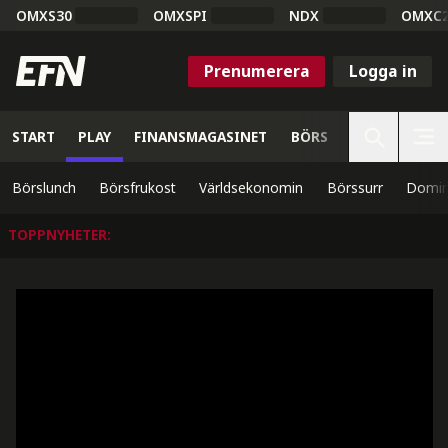
OMXS30
OMXSPI
NDX
OMXC
Prenumerera
Logga in
START
PLAY
FINANSMAGASINET
BÖRS
VETENSKAP
Börslunch
Börsfrukost
Världsekonomin
Börssurr
Domin
TOPPNYHETER
: