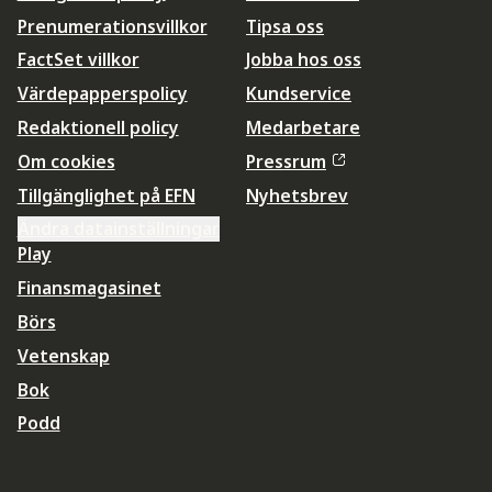
Prenumerationsvillkor
Tipsa oss
FactSet villkor
Jobba hos oss
Värdepapperspolicy
Kundservice
Redaktionell policy
Medarbetare
Om cookies
Pressrum
Tillgänglighet på EFN
Nyhetsbrev
Ändra datainställningar
Play
Finansmagasinet
Börs
Vetenskap
Bok
Podd