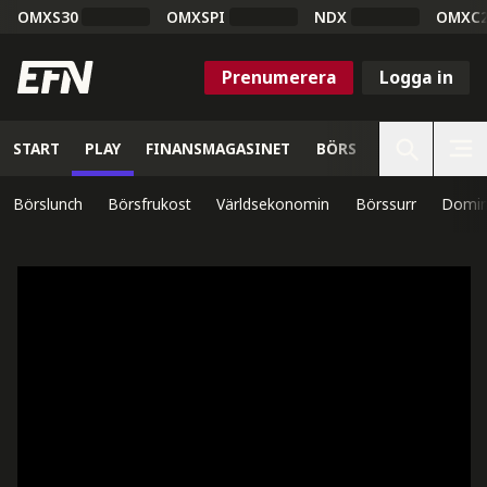
OMXS30
OMXSPI
NDX
OMXC
Prenumerera
Logga in
START
PLAY
FINANSMAGASINET
BÖRS
VETENSKAP
Börslunch
Börsfrukost
Världsekonomin
Börssurr
Domin