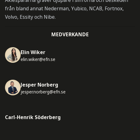
Akiespararna gräver djupare i siffrorna och beskeden
från bland annat Nederman, Yubico, NCAB, Fortnox,
Volvo, Essity och Nibe.
MEDVERKANDE
Elin Wiker
elin.wiker@efn.se
Jesper Norberg
jesper.norberg@efn.se
Carl-Henrik Söderberg