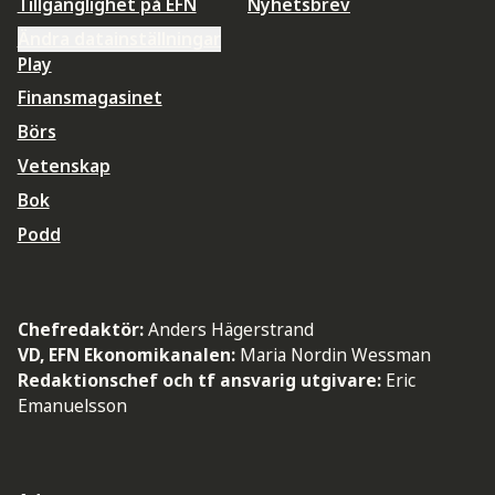
Tillgänglighet på EFN
Nyhetsbrev
Ändra datainställningar
Play
Finansmagasinet
Börs
Vetenskap
Bok
Podd
Chefredaktör:
Anders Hägerstrand
VD, EFN Ekonomikanalen:
Maria Nordin Wessman
Redaktionschef och tf ansvarig utgivare:
Eric
Emanuelsson