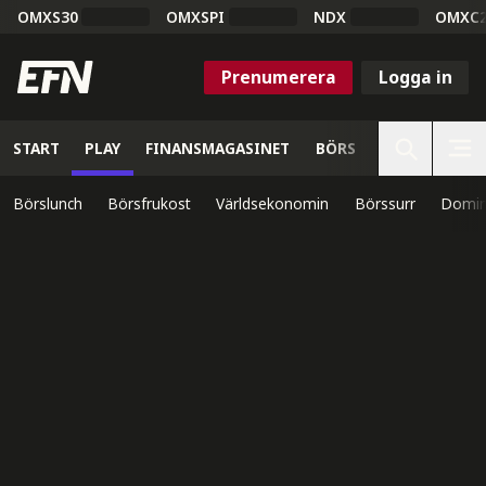
OMXS30
OMXSPI
NDX
OMXC
Prenumerera
Logga in
START
PLAY
FINANSMAGASINET
BÖRS
VETENSKAP
Börslunch
Börsfrukost
Världsekonomin
Börssurr
Domin