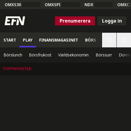
OMXS30
OMXSPI
NDX
OMXC
Prenumerera
Logga in
START
PLAY
FINANSMAGASINET
BÖRS
VETENSKAP
Börslunch
Börsfrukost
Världsekonomin
Börssurr
Domin
TOPPNYHETER
: