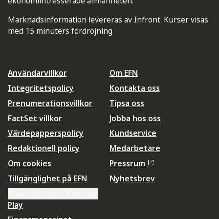
ekonomiintresserade allmänheten.
Marknadsinformation levereras av Infront. Kurser visas
med 15 minuters fördröjning.
Användarvillkor
Om EFN
Integritetspolicy
Kontakta oss
Prenumerationsvillkor
Tipsa oss
FactSet villkor
Jobba hos oss
Värdepapperspolicy
Kundservice
Redaktionell policy
Medarbetare
Om cookies
Pressrum
Tillgänglighet på EFN
Nyhetsbrev
Ändra datainställningar
Play