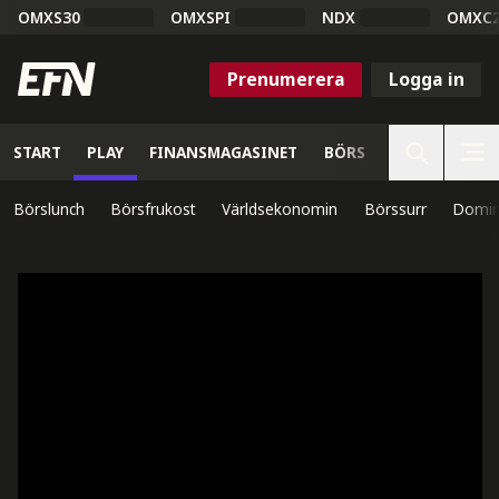
OMXS30
OMXSPI
NDX
OMXC
Prenumerera
Logga in
START
PLAY
FINANSMAGASINET
BÖRS
VETENSKAP
Börslunch
Börsfrukost
Världsekonomin
Börssurr
Domin