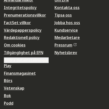
Användarvillkor
Om EFN
Integritetspolicy
Kontakta oss
Prenumerationsvillkor
Tipsa oss
FactSet villkor
Jobba hos oss
Värdepapperspolicy
Kundservice
Redaktionell policy
Medarbetare
Om cookies
Pressrum
Tillgänglighet på EFN
Nyhetsbrev
Ändra datainställningar
Play
Finansmagasinet
Börs
Vetenskap
Bok
Podd