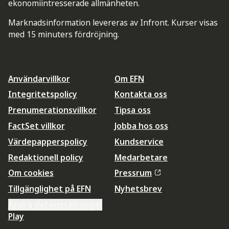
ekonomiintresserade allmänheten.
Marknadsinformation levereras av Infront. Kurser visas
med 15 minuters fördröjning.
Användarvillkor
Om EFN
Integritetspolicy
Kontakta oss
Prenumerationsvillkor
Tipsa oss
FactSet villkor
Jobba hos oss
Värdepapperspolicy
Kundservice
Redaktionell policy
Medarbetare
Om cookies
Pressrum
Tillgänglighet på EFN
Nyhetsbrev
Ändra datainställningar
Play