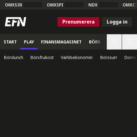
OMXS30
OMXSPI
NDX
OMXC
Prenumerera
Logga in
START
PLAY
FINANSMAGASINET
BÖRS
VETENSKAP
Börslunch
Börsfrukost
Världsekonomin
Börssurr
Domin