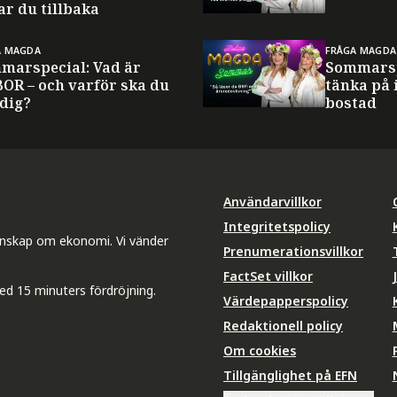
ar du tillbaka
A MAGDA
FRÅGA MAGDA
marspecial: Vad är
Sommarsp
BOR – och varför ska du
tänka på 
 dig?
bostad
Användarvillkor
Integritetspolicy
unskap om ekonomi. Vi vänder
Prenumerationsvillkor
FactSet villkor
ed 15 minuters fördröjning.
Värdepapperspolicy
Redaktionell policy
Om cookies
Tillgänglighet på EFN