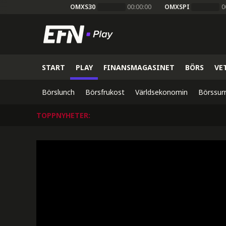
OMXS30
00:00:00
OMXSPI
0
START
PLAY
FINANSMAGASINET
BÖRS
VE
Börslunch
Börsfrukost
Världsekonomin
Börssur
TOPPNYHETER
: