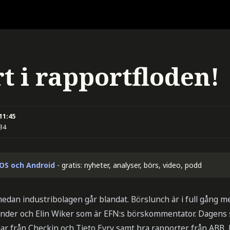
rt i rapportfloden!
 11:45
:34
iOS och Android
- gratis: nyheter, analyser, börs, video, podd
edan industribolagen går blandat. Börslunch är i full gång 
fonder och Elin Wiker som är EFN:s börskommentator. Dagens 
gar från Checkin och Tieto Evry samt bra rapporter från ABB