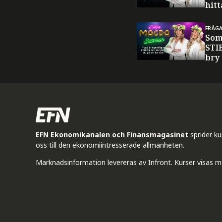
hitt
FRÅG
Som
STI
bry
EFN Ekonomikanalen och Finansmagasinet
sprider k
oss till den ekonomiintresserade allmänheten.
Marknadsinformation levereras av Infront. Kurser visas m