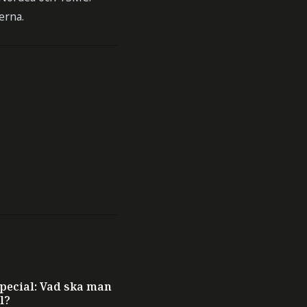
erna.
ecial: Vad ska man
l?