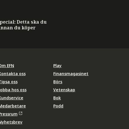
ecial: Detta ska du
innan du köper
Om EFN
Play
Kontakta oss
Finansmagasinet
Tipsa oss
Börs
Jobba hos oss
Vetenskap
Kundservice
Bok
Medarbetare
Podd
Pressrum
Nyhetsbrev