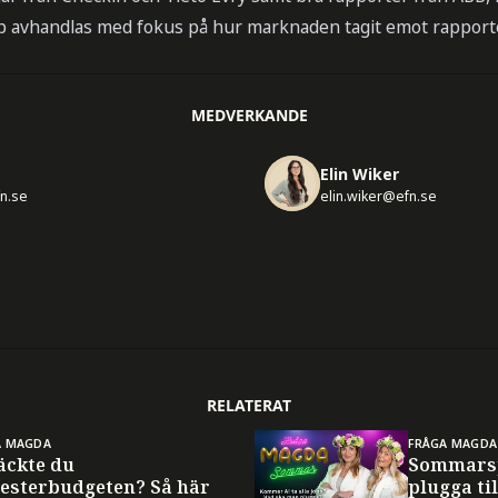
p avhandlas med fokus på hur marknaden tagit emot rapport
MEDVERKANDE
Elin Wiker
fn.se
elin.wiker@efn.se
RELATERAT
A MAGDA
FRÅGA MAGDA
äckte du
Sommarsp
esterbudgeten? Så här
plugga til