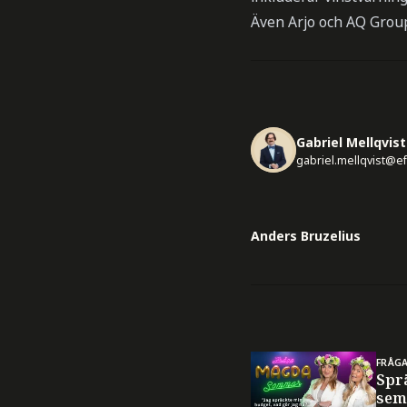
Även Arjo och AQ Grou
Gabriel Mellqvist
gabriel.mellqvist@e
Anders Bruzelius
FRÅG
Spr
sem