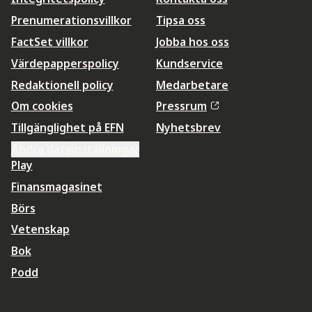
Prenumerationsvillkor
Tipsa oss
FactSet villkor
Jobba hos oss
Värdepapperspolicy
Kundservice
Redaktionell policy
Medarbetare
Om cookies
Pressrum
Tillgänglighet på EFN
Nyhetsbrev
Ändra datainställningar
Play
Finansmagasinet
Börs
Vetenskap
Bok
Podd