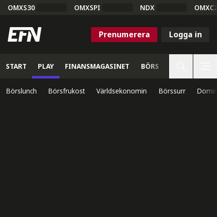
OMXS30
OMXSPI
NDX
OMXC
Prenumerera
Logga in
START
PLAY
FINANSMAGASINET
BÖRS
VETENSKAP
Börslunch
Börsfrukost
Världsekonomin
Börssurr
Domin