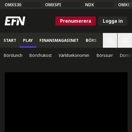
OMXS30
OMXSPI
NDX
OMXC
Prenumerera
Logga in
START
PLAY
FINANSMAGASINET
BÖRS
VETENSKAP
Börslunch
Börsfrukost
Världsekonomin
Börssurr
Domin