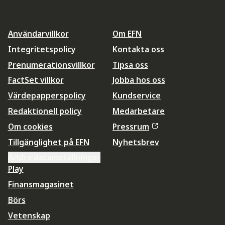
Användarvillkor
Om EFN
Integritetspolicy
Kontakta oss
Prenumerationsvillkor
Tipsa oss
FactSet villkor
Jobba hos oss
Värdepapperspolicy
Kundservice
Redaktionell policy
Medarbetare
Om cookies
Pressrum
Tillgänglighet på EFN
Nyhetsbrev
Ändra datainställningar
Play
Finansmagasinet
Börs
Vetenskap