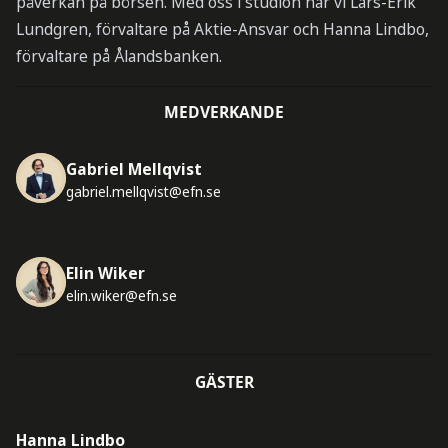
påverkan på börsen. Med oss i studion har vi Lars-Erik
Lundgren, förvaltare på Aktie-Ansvar och Hanna Lindbo,
förvaltare på Ålandsbanken.
MEDVERKANDE
Gabriel Mellqvist
gabriel.mellqvist@efn.se
Elin Wiker
elin.wiker@efn.se
GÄSTER
Hanna Lindbo