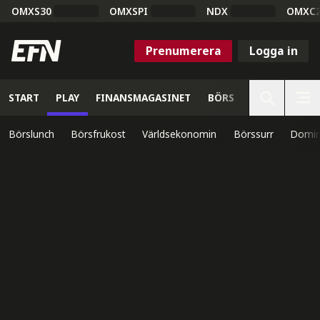
OMXS30
OMXSPI
NDX
OMXC
Prenumerera
Logga in
START
PLAY
FINANSMAGASINET
BÖRS
VETENSKAP
Börslunch
Börsfrukost
Världsekonomin
Börssurr
Domin