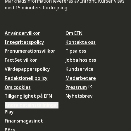
Marknadsinformation levereras av Infront. Kurser visas
med 15 minuters fördröjning.
Användarvillkor
Om EFN
Integritetspolicy
Kontakta oss
Prenumerationsvillkor
Tipsa oss
FactSet villkor
Jobba hos oss
Värdepapperspolicy
Kundservice
Redaktionell policy
Medarbetare
Om cookies
Pressrum
Tillgänglighet på EFN
Nyhetsbrev
Ändra datainställningar
Play
Finansmagasinet
Börs