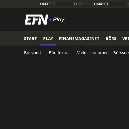
OMXS30
00:00:00
OMXSPI
0
START
PLAY
FINANSMAGASINET
BÖRS
VE
Börslunch
Börsfrukost
Världsekonomin
Börssur