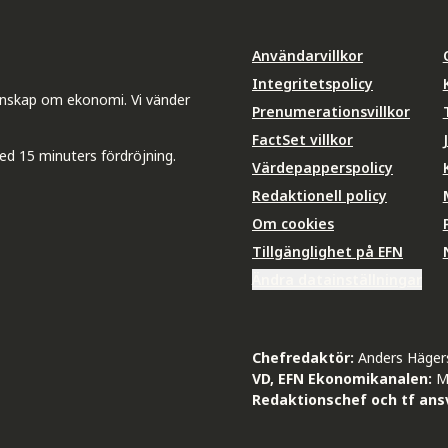
Användarvillkor
Integritetspolicy
unskap om ekonomi. Vi vänder
Prenumerationsvillkor
FactSet villkor
ed 15 minuters fördröjning.
Värdepapperspolicy
Redaktionell policy
Om cookies
Tillgänglighet på EFN
Ändra datainställningar
Chefredaktör:
Anders Häger
VD, EFN Ekonomikanalen:
M
Redaktionschef och tf ansv