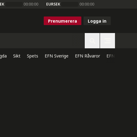
EK
00:00:00
EURSEK
00:00:00
Prenumerera
Logga in
gda
Sikt
Spets
EFN Sverige
EFN Råvaror
EFN Direkt