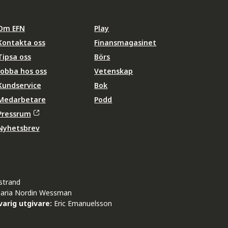
Om EFN
Play
Kontakta oss
Finansmagasinet
Tipsa oss
Börs
Jobba hos oss
Vetenskap
Kundservice
Bok
Medarbetare
Podd
Pressrum
Nyhetsbrev
strand
aria Nordin Wessman
arig utgivare:
Eric Emanuelsson