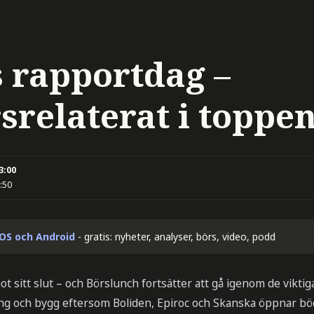
 rapportdag –
srelaterat i toppe
13:00
:50
iOS och Android
- gratis: nyheter, analyser, börs, video, podd
ot sitt slut – och Börslunch fortsätter att gå igenom de vikti
ing och bygg eftersom Boliden, Epiroc och Skanska öppnar böc