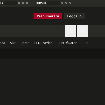
EK
00:00:00
EURSEK
00:00:00
Prenumerera
Logga in
gda
Sikt
Spets
EFN Sverige
EFN Råvaror
EFN Direkt