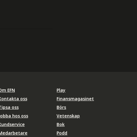
Om EFN
Play
Kontakta oss
Finansmagasinet
Tipsa oss
Börs
Jobba hos oss
Vetenskap
Kundservice
Bok
Medarbetare
Podd