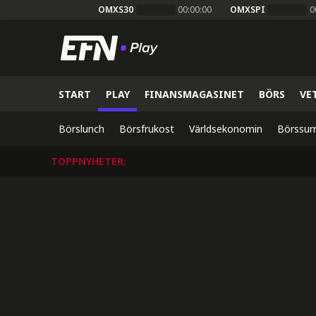
OMXS30
00:00:00
OMXSPI
0
START
PLAY
FINANSMAGASINET
BÖRS
VE
Börslunch
Börsfrukost
Världsekonomin
Börssur
TOPPNYHETER
: