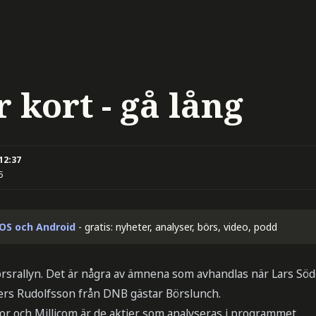
r kort - gå lång
 12:37
5
iOS och Android
- gratis: nyheter, analyser, börs, video, podd
rsrallyn. Det är några av ämnena som avhandlas när Lars Söde
rs Rudolfsson från DNB gästar Börslunch.
or och Millicom är de aktier som analyseras i programmet.