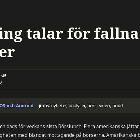
ng talar för fallna
er
1:45
0
iOS och Android
- gratis: nyheter, analyser, börs, video, podd
h dags för veckans sista Börslunch. Flera amerikanska jättar
gheten med blandat mottagande på börserna. Amerikanska bör