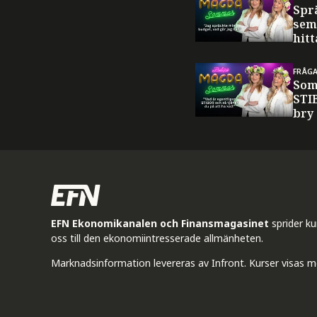
Spr
sem
hitt
FRÅG
Som
STI
bry
EFN Ekonomikanalen och Finansmagasinet
sprider k
oss till den ekonomiintresserade allmänheten.
Marknadsinformation levereras av Infront. Kurser visas m