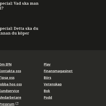
ecial: Vad ska man
l?
ecial: Detta ska du
innan du köper
Om EFN
Play
Kontakta oss
Finansmagasinet
Tipsa oss
Börs
Jobba hos oss
Vetenskap
Kundservice
Bok
Medarbetare
Podd
Pressrum