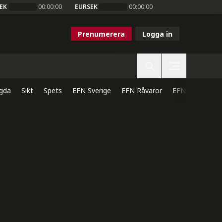
EK
00:00:00
EURSEK
00:00:00
Prenumerera
Logga in
gda
Sikt
Spets
EFN Sverige
EFN Råvaror
EFN Direkt