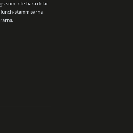
ngs som inte bara delar
örslunch-stammisarna
rarna.