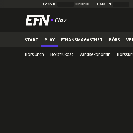
OMXS30
00:00:00
OMXSPI
0
START
PLAY
FINANSMAGASINET
BÖRS
VE
Börslunch
Börsfrukost
Världsekonomin
Börssur