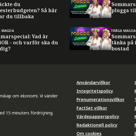
äckte du
Sommarsp
esterbudgeten? Så här
plugga til
ar du tillbaka
A MAGDA
FRÅGA MAGDA
marspecial: Vad är
Sommarsp
BOR – och varför ska du
tänka på 
 dig?
bostad
Användarvillkor
Integritetspolicy
unskap om ekonomi. Vi vänder
Prenumerationsvillkor
FactSet villkor
ed 15 minuters fördröjning.
Värdepapperspolicy
Redaktionell policy
Om cookies