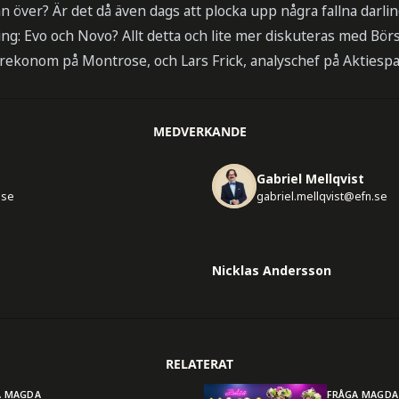
ran över? Är det då även dags att plocka upp några fallna darli
ing: Evo och Novo? Allt detta och lite mer diskuteras med B
rekonom på Montrose, och Lars Frick, analyschef på Aktiespa
MEDVERKANDE
Gabriel Mellqvist
.se
gabriel.mellqvist@efn.se
Nicklas Andersson
RELATERAT
A MAGDA
FRÅGA MAGDA