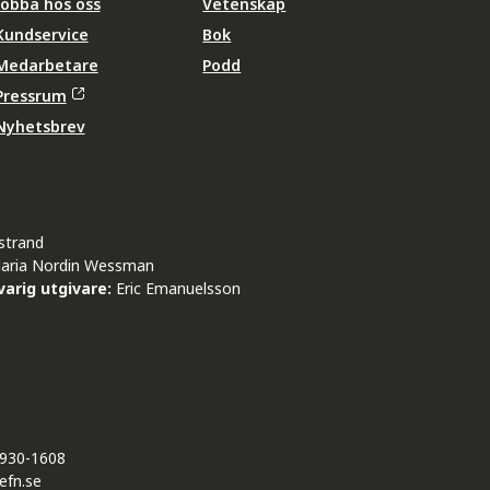
Jobba hos oss
Vetenskap
Kundservice
Bok
Medarbetare
Podd
Pressrum
Nyhetsbrev
strand
aria Nordin Wessman
arig utgivare:
Eric Emanuelsson
930-1608
efn.se