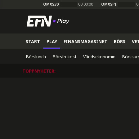
OMXS30
00:00:00
OMXSPI
0
START
PLAY
FINANSMAGASINET
BÖRS
VE
Börslunch
Börsfrukost
Världsekonomin
Börssur
TOPPNYHETER
: