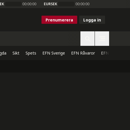
EK
00:00:00
EURSEK
00:00:00
Prenumerera
Logga in
gda
Sikt
Spets
EFN Sverige
EFN Råvaror
EFN Direkt