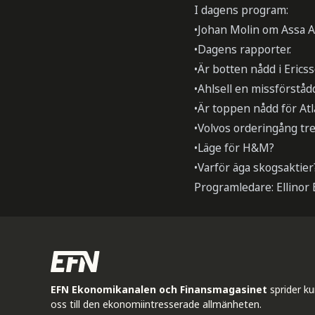
I dagens program:
•Johan Molin om Assa A
•Dagens rapporter.
•Är botten nådd i Erics
•Ahlsell en missförstådd
•Är toppen nådd för At
•Volvos orderingång tr
•Läge för H&M?
•Varför äga skogsaktier
Programledare: Ellinor
EFN Ekonomikanalen och Finansmagasinet
sprider k
oss till den ekonomiintresserade allmänheten.