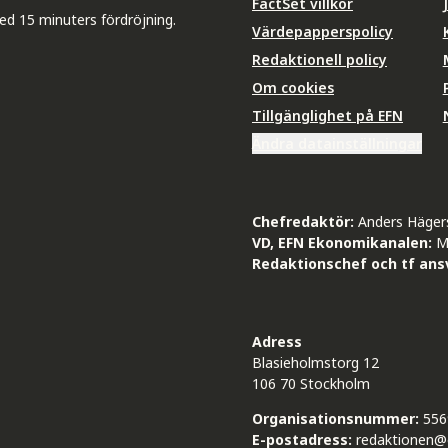
FactSet villkor
ed 15 minuters fördröjning.
Värdepapperspolicy
Redaktionell policy
Om cookies
Tillgänglighet på EFN
Ändra datainställningar
Chefredaktör:
Anders Häger
VD, EFN Ekonomikanalen:
M
Redaktionschef och tf ansv
Adress
Blasieholmstorg 12
106 70 Stockholm
Organisationsnummer:
556
E-postadress:
redaktionen@