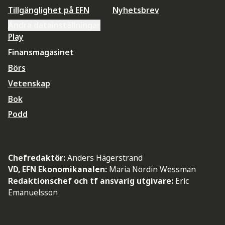
Tillgänglighet på EFN
Nyhetsbrev
Ändra datainställningar
Play
Finansmagasinet
Börs
Vetenskap
Bok
Podd
Chefredaktör:
Anders Hägerstrand
VD, EFN Ekonomikanalen:
Maria Nordin Wessman
Redaktionschef och tf ansvarig utgivare:
Eric
Emanuelsson