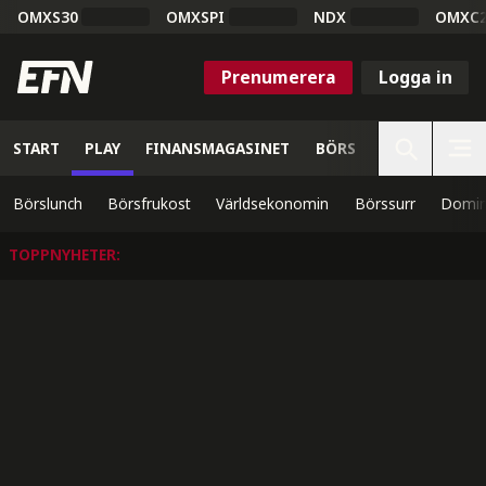
OMXS30
OMXSPI
NDX
OMXC
Prenumerera
Logga in
START
PLAY
FINANSMAGASINET
BÖRS
VETENSKAP
Börslunch
Börsfrukost
Världsekonomin
Börssurr
Domin
TOPPNYHETER
: