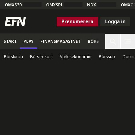
OMXS30
OMXSPI
NDX
OMXC
Prenumerera
Logga in
START
PLAY
FINANSMAGASINET
BÖRS
VETENSKAP
Börslunch
Börsfrukost
Världsekonomin
Börssurr
Domin