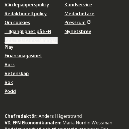
Värdepapperspolicy
Kundservice
Redaktionell policy
Medarbetare
Om cookies
Pressrum
Tillgänglighet på EFN
Nyhetsbrev
Ändra datainställningar
Play
Finansmagasinet
Börs
Vetenskap
Bok
Podd
Chefredaktör:
Anders Hägerstrand
VD, EFN Ekonomikanalen:
Maria Nordin Wessman