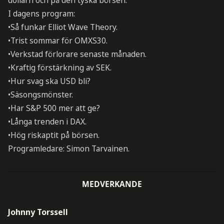
dollarn och på den tyska börsen.
I dagens program:
•Så funkar Elliot Wave Theory.
•Trist sommar för OMXS30.
•Verkstad förlorare senaste månaden.
•Kraftig förstärkning av SEK.
•Hur svag ska USD bli?
•Säsongsmönster.
•Har S&P 500 mer att ge?
•Långa trenden i DAX.
•Hög riskaptit på börsen.
Programledare: Simon Tarvainen.
MEDVERKANDE
Johnny Torssell