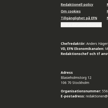
Redaktionell policy
Om cookies
Tillgänglighet på EFN
Ändra datainställningar
Chefredaktör:
Anders Häger
VD, EFN Ekonomikanalen:
M
Redaktionschef och tf ansv
Adress
Blasieholmstorg 12
106 70 Stockholm
Organisationsnummer:
556
E-postadress:
redaktionen@