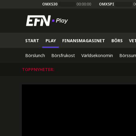
OMXS30
00:00:00
OMXSPI
0
START
PLAY
FINANSMAGASINET
BÖRS
VE
Börslunch
Börsfrukost
Världsekonomin
Börssur
TOPPNYHETER
: