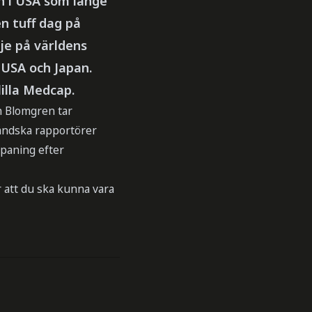
n i USA som länge
n tuff dag på
je på världens
 USA och Japan.
illa Medcap.
n Blomgren tar
ländska rapportörer
spaning efter
 att du ska kunna vara