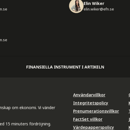
Elin Wiker
fn.se
elin.wiker@efn.se
n.se
FINANSIELLA INSTRUMENT I ARTIKELN
Användarvillkor
Integritetspolicy
unskap om ekonomi. Vi vänder
Prenumerationsvillkor
FactSet villkor
ed 15 minuters fördröjning.
Värdepapperspolicy