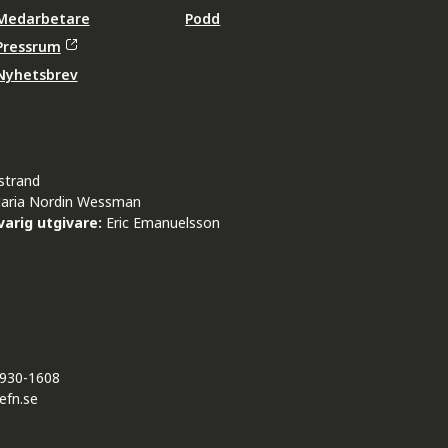
Medarbetare
Podd
Pressrum
Nyhetsbrev
strand
aria Nordin Wessman
arig utgivare:
Eric Emanuelsson
930-1608
efn.se