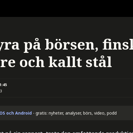
yra på börsen, fins
re och kallt stål
11:45
53
iOS och Android
- gratis: nyheter, analyser, börs, video, podd