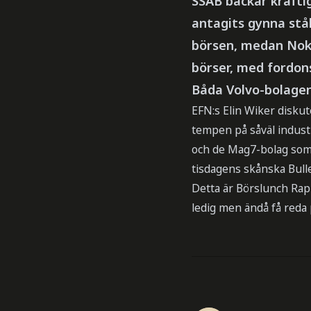
SSAB backar krafti
antagits gynna stå
börsen, medan Noki
börser, med fordon
Båda Volvo-bolagen
EFN:s Elin Wiker disku
tempen på såväl industr
och de Mag7-bolag som 
tisdagens skånska Bulle
Detta är Börslunch Rap
ledig men ändå få reda 