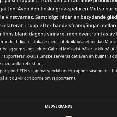
gt på sin rapport, trots den omfattande produktio
ljätten. Även den finska gruv-spelaren Metso har e
a vinstvarnat. Samtidigt råder en betydande gläd
srelaterat i topp efter handelsframgångar mellan
 finns bland dagens vinnare, men övertrumfas av l
terar det tidigare stukade medicinteknikbolaget medan Marti
ibolag som skogssektor. Gabriel Mellqvist håller utkik på ut
rapporterar ikväll. (Kanske serveras det även en kulinarisk 
 med bulle-reflektion.)
portpodd. EFN:s sommarspecial under rapportsäsongen – för
på allt du vill och borde om rapporterna.
MEDVERKANDE