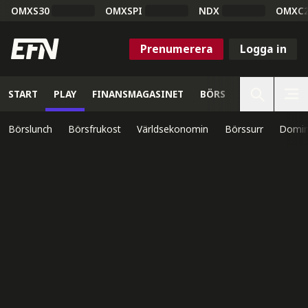
OMXS30
OMXSPI
NDX
OMXC
Prenumerera
Logga in
START
PLAY
FINANSMAGASINET
BÖRS
VETENSKAP
Börslunch
Börsfrukost
Världsekonomin
Börssurr
Domin