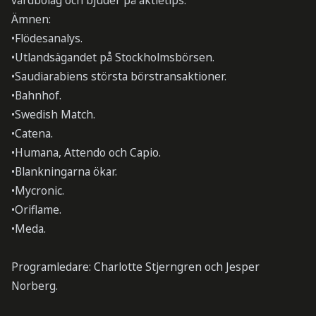
vårdbolag och bjuder på aktietips.
Ämnen:
•Flödesanalys.
•Utlandsägandet på Stockholmsbörsen.
•Saudiarabiens största börstransaktioner.
•Bahnhof.
•Swedish Match.
•Catena.
•Humana, Attendo och Capio.
•Blankningarna ökar.
•Mycronic.
•Oriflame.
•Meda.
Programledare: Charlotte Stjerngren och Jesper
Norberg.