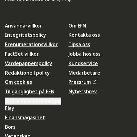
Användarvillkor
Om EFN
Integritetspolicy
Kontakta oss
Prenumerationsvillkor
Tipsa oss
FactSet villkor
Jobba hos oss
Värdepapperspolicy
Kundservice
Redaktionell policy
Medarbetare
Om cookies
Pressrum
Tillgänglighet på EFN
Nyhetsbrev
Ändra datainställningar
Play
Finansmagasinet
Börs
Vetenskap