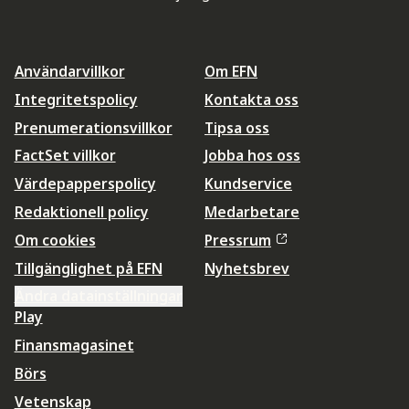
Användarvillkor
Om EFN
Integritetspolicy
Kontakta oss
Prenumerationsvillkor
Tipsa oss
FactSet villkor
Jobba hos oss
Värdepapperspolicy
Kundservice
Redaktionell policy
Medarbetare
Om cookies
Pressrum
Tillgänglighet på EFN
Nyhetsbrev
Ändra datainställningar
Play
Finansmagasinet
Börs
Vetenskap