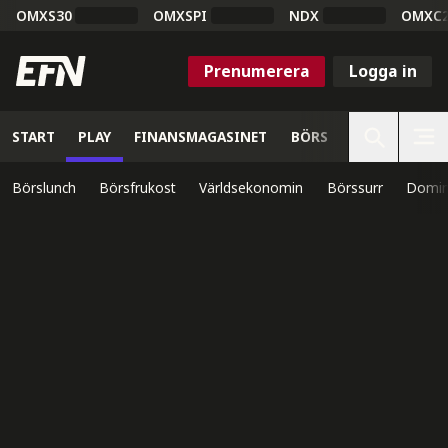
OMXS30
OMXSPI
NDX
OMXC
Prenumerera
Logga in
START
PLAY
FINANSMAGASINET
BÖRS
VETENSKAP
Börslunch
Börsfrukost
Världsekonomin
Börssurr
Domin