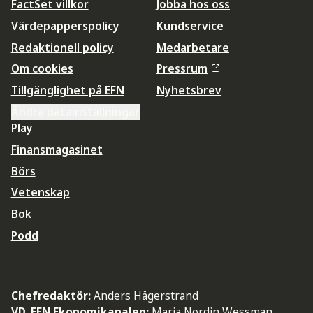
FactSet villkor
Jobba hos oss
Värdepapperspolicy
Kundservice
Redaktionell policy
Medarbetare
Om cookies
Pressrum
Tillgänglighet på EFN
Nyhetsbrev
Ändra datainställningar
Play
Finansmagasinet
Börs
Vetenskap
Bok
Podd
Chefredaktör:
Anders Hägerstrand
VD, EFN Ekonomikanalen:
Maria Nordin Wessman