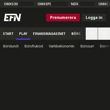
OMXS30
OMXSPI
NDX
OMXC
Prenumerera
Logga in
START
PLAY
FINANSMAGASINET
BÖRS
VETENSKAP
Börslunch
Börsfrukost
Världsekonomin
Börssurr
Domin