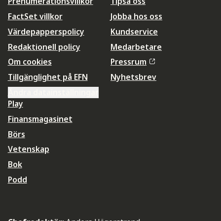
Prenumerationsvillkor
Tipsa oss
FactSet villkor
Jobba hos oss
Värdepapperspolicy
Kundservice
Redaktionell policy
Medarbetare
Om cookies
Pressrum
Tillgänglighet på EFN
Nyhetsbrev
Ändra datainställningar
Play
Finansmagasinet
Börs
Vetenskap
Bok
Podd