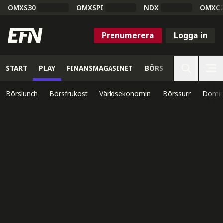
OMXS30
OMXSPI
NDX
OMXC
Prenumerera
Logga in
START
PLAY
FINANSMAGASINET
BÖRS
VETENSKAP
Börslunch
Börsfrukost
Världsekonomin
Börssurr
Domin