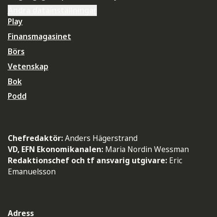
Ändra datainställningar
Play
Finansmagasinet
Börs
Vetenskap
Bok
Podd
Chefredaktör:
Anders Hägerstrand
VD, EFN Ekonomikanalen:
Maria Nordin Wessman
Redaktionschef och tf ansvarig utgivare:
Eric
Emanuelsson
Adress