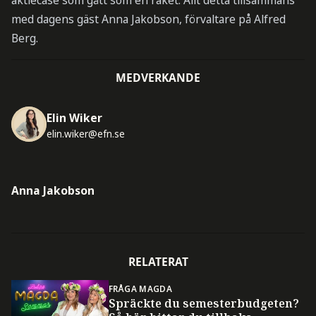
aktiecase som gått som en raket. Allt detta tillsammans
med dagens gäst Anna Jakobson, förvaltare på Alfred
Berg.
MEDVERKANDE
Elin Wiker
elin.wiker@efn.se
Anna Jakobson
RELATERAT
FRÅGA MAGDA
Spräckte du semesterbudgeten?