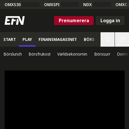
OMXS30
OMXSPI
NDX
OMXC
Prenumerera
Logga in
START
PLAY
FINANSMAGASINET
BÖRS
VETENSKAP
Börslunch
Börsfrukost
Världsekonomin
Börssurr
Domin