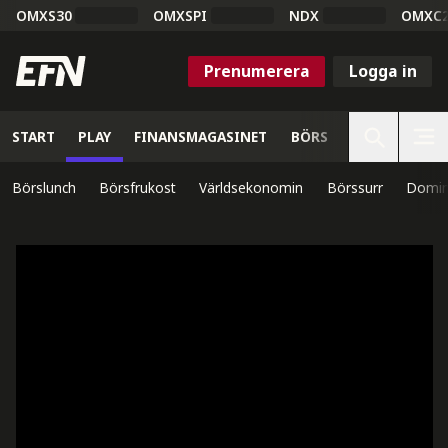
OMXS30
OMXSPI
NDX
OMXC
Prenumerera
Logga in
START
PLAY
FINANSMAGASINET
BÖRS
VETENSKAP
Börslunch
Börsfrukost
Världsekonomin
Börssurr
Domin