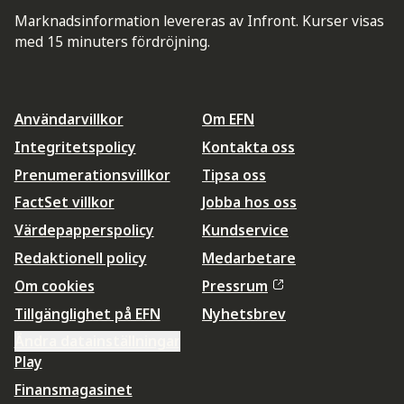
Marknadsinformation levereras av Infront. Kurser visas
med 15 minuters fördröjning.
Användarvillkor
Om EFN
Integritetspolicy
Kontakta oss
Prenumerationsvillkor
Tipsa oss
FactSet villkor
Jobba hos oss
Värdepapperspolicy
Kundservice
Redaktionell policy
Medarbetare
Om cookies
Pressrum
Tillgänglighet på EFN
Nyhetsbrev
Ändra datainställningar
Play
Finansmagasinet