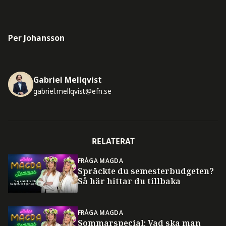
Per Johansson
Gabriel Mellqvist
gabriel.mellqvist@efn.se
RELATERAT
FRÅGA MAGDA
Spräckte du semesterbudgeten?
Så här hittar du tillbaka
FRÅGA MAGDA
Sommarspecial: Vad ska man