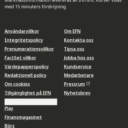
Marknadsinformation levereras av Infront. Kurser visas
med 15 minuters fördröjning.
Användarvillkor
Om EFN
Integritetspolicy
Kontakta oss
Prenumerationsvillkor
Tipsa oss
FactSet villkor
Jobba hos oss
Värdepapperspolicy
Kundservice
Redaktionell policy
Medarbetare
Om cookies
Pressrum
Tillgänglighet på EFN
Nyhetsbrev
Ändra datainställningar
Play
Finansmagasinet
Börs