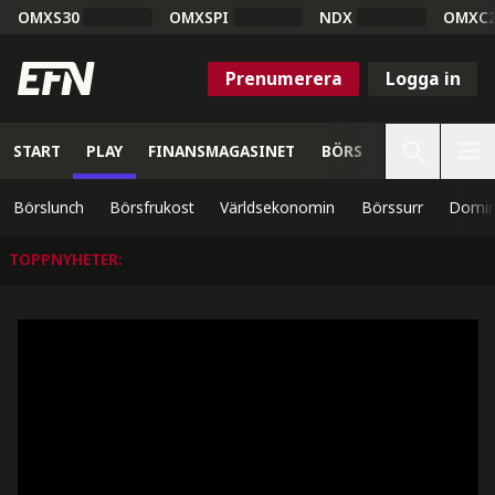
OMXS30
OMXSPI
NDX
OMXC
Prenumerera
Logga in
START
PLAY
FINANSMAGASINET
BÖRS
VETENSKAP
Börslunch
Börsfrukost
Världsekonomin
Börssurr
Domin
TOPPNYHETER
: