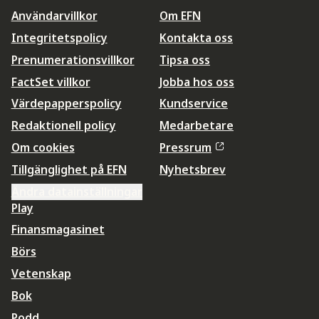
Användarvillkor
Om EFN
Integritetspolicy
Kontakta oss
Prenumerationsvillkor
Tipsa oss
FactSet villkor
Jobba hos oss
Värdepapperspolicy
Kundservice
Redaktionell policy
Medarbetare
Om cookies
Pressrum
Tillgänglighet på EFN
Nyhetsbrev
Ändra datainställningar
Play
Finansmagasinet
Börs
Vetenskap
Bok
Podd