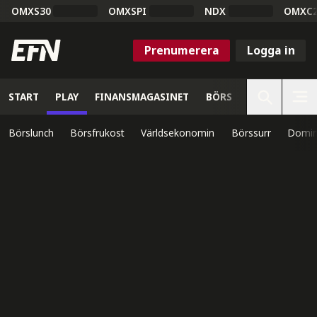
OMXS30
OMXSPI
NDX
OMXC
Prenumerera
Logga in
START
PLAY
FINANSMAGASINET
BÖRS
VETENSKAP
Börslunch
Börsfrukost
Världsekonomin
Börssurr
Domin