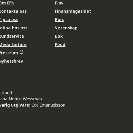
Om EFN
Play
Kontakta oss
Finansmagasinet
Tipsa oss
Börs
Jobba hos oss
Vetenskap
Kundservice
Bok
Medarbetare
Podd
Pressrum
Nyhetsbrev
strand
aria Nordin Wessman
arig utgivare:
Eric Emanuelsson