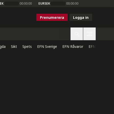
EK
00:00:00
EURSEK
00:00:00
Prenumerera
Logga in
gda
Sikt
Spets
EFN Sverige
EFN Råvaror
EFN Direkt