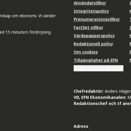
Användarvillkor
Integritetspolicy
unskap om ekonomi. Vi vänder
Prenumerationsvillkor
FactSet villkor
ed 15 minuters fördröjning.
Värdepapperspolicy
Redaktionell policy
Om cookies
Tillgänglighet på EFN
Ändra datainställningar
Chefredaktör:
Anders Häger
VD, EFN Ekonomikanalen:
M
Redaktionschef och tf ansv
Adress