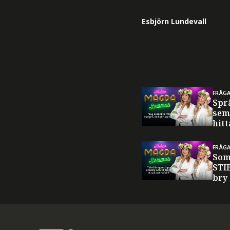
Esbjörn Lundevall
FRÅG
Spr
sem
hitt
FRÅG
Som
STI
bry