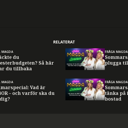
RELATERAT
A MAGDA
FRÅGA MAGDA
äckte du
Sommarsp
esterbudgeten? Så här
plugga til
ar du tillbaka
A MAGDA
FRÅGA MAGDA
marspecial: Vad är
Sommarsp
BOR – och varför ska du
tänka på 
 dig?
bostad