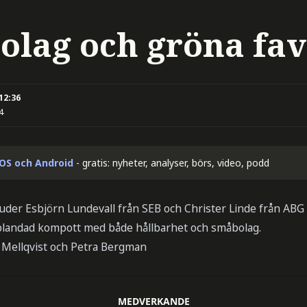
olag och gröna fav
 12:36
4
iOS och Android
- gratis: nyheter, analyser, börs, video, podd
der Esbjörn Lundevall från SEB och Christer Linde från ABG p
 blandad kompott med både hållbarhet och småbolag.
 Mellqvist och Petra Bergman
MEDVERKANDE