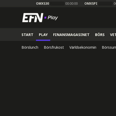
OMXS30
00:00:00
OMXSPI
0
START
PLAY
FINANSMAGASINET
BÖRS
VE
Börslunch
Börsfrukost
Världsekonomin
Börssur