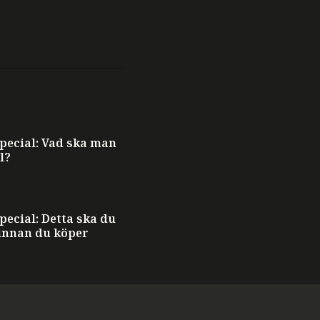
ecial: Vad ska man
l?
ecial: Detta ska du
innan du köper