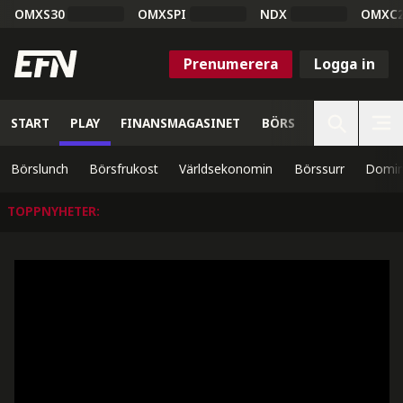
OMXS30
OMXSPI
NDX
OMXC
Prenumerera
Logga in
START
PLAY
FINANSMAGASINET
BÖRS
VETENSKAP
Börslunch
Börsfrukost
Världsekonomin
Börssurr
Domin
TOPPNYHETER
: