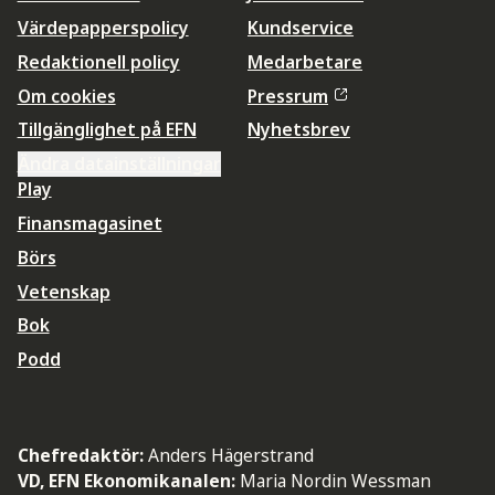
Värdepapperspolicy
Kundservice
Redaktionell policy
Medarbetare
Om cookies
Pressrum
Tillgänglighet på EFN
Nyhetsbrev
Ändra datainställningar
Play
Finansmagasinet
Börs
Vetenskap
Bok
Podd
Chefredaktör:
Anders Hägerstrand
VD, EFN Ekonomikanalen:
Maria Nordin Wessman