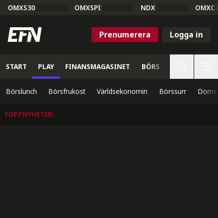
OMXS30
OMXSPI
NDX
OMXC
Prenumerera
Logga in
START
PLAY
FINANSMAGASINET
BÖRS
VETENSKAP
Börslunch
Börsfrukost
Världsekonomin
Börssurr
Domin
TOPPNYHETER
: