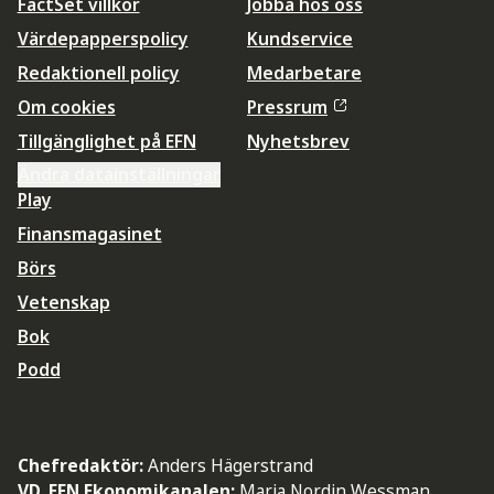
FactSet villkor
Jobba hos oss
Värdepapperspolicy
Kundservice
Redaktionell policy
Medarbetare
Om cookies
Pressrum
Tillgänglighet på EFN
Nyhetsbrev
Ändra datainställningar
Play
Finansmagasinet
Börs
Vetenskap
Bok
Podd
Chefredaktör:
Anders Hägerstrand
VD, EFN Ekonomikanalen:
Maria Nordin Wessman