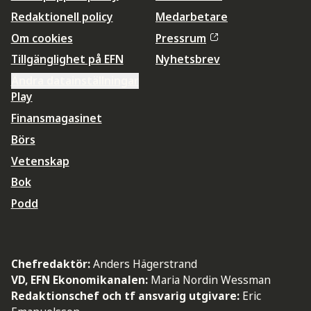
Redaktionell policy
Medarbetare
Om cookies
Pressrum
Tillgänglighet på EFN
Nyhetsbrev
Ändra datainställningar
Play
Finansmagasinet
Börs
Vetenskap
Bok
Podd
Chefredaktör:
Anders Hägerstrand
VD, EFN Ekonomikanalen:
Maria Nordin Wessman
Redaktionschef och tf ansvarig utgivare:
Eric