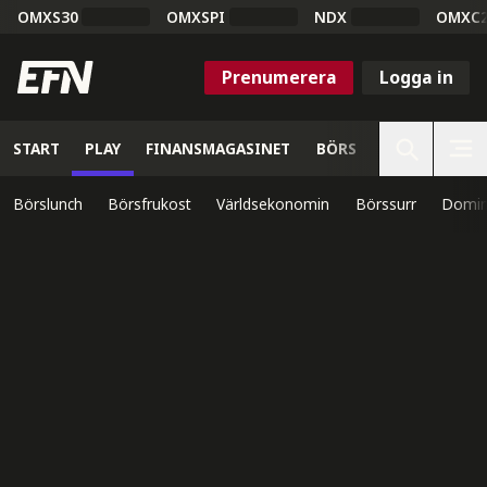
OMXS30
OMXSPI
NDX
OMXC
Prenumerera
Logga in
START
PLAY
FINANSMAGASINET
BÖRS
VETENSKAP
Börslunch
Börsfrukost
Världsekonomin
Börssurr
Domin