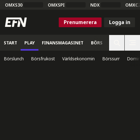
OMXS30
OMXSPI
NDX
OMXC
Prenumerera
Logga in
START
PLAY
FINANSMAGASINET
BÖRS
VETENSKAP
Börslunch
Börsfrukost
Världsekonomin
Börssurr
Domin