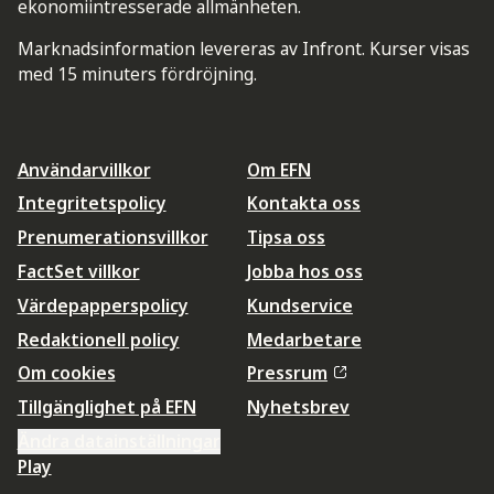
ekonomiintresserade allmänheten.
Marknadsinformation levereras av Infront. Kurser visas
med 15 minuters fördröjning.
Användarvillkor
Om EFN
Integritetspolicy
Kontakta oss
Prenumerationsvillkor
Tipsa oss
FactSet villkor
Jobba hos oss
Värdepapperspolicy
Kundservice
Redaktionell policy
Medarbetare
Om cookies
Pressrum
Tillgänglighet på EFN
Nyhetsbrev
Ändra datainställningar
Play