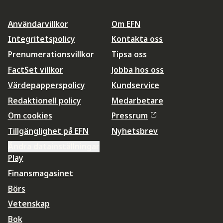
Användarvillkor
Om EFN
Integritetspolicy
Kontakta oss
Prenumerationsvillkor
Tipsa oss
FactSet villkor
Jobba hos oss
Värdepapperspolicy
Kundservice
Redaktionell policy
Medarbetare
Om cookies
Pressrum
Tillgänglighet på EFN
Nyhetsbrev
Ändra datainställningar
Play
Finansmagasinet
Börs
Vetenskap
Bok