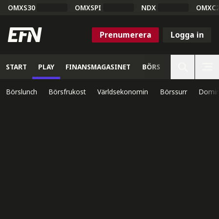
OMXS30
OMXSPI
NDX
OMXC
Prenumerera
Logga in
START
PLAY
FINANSMAGASINET
BÖRS
VETENSKAP
Börslunch
Börsfrukost
Världsekonomin
Börssurr
Domin