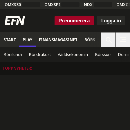
OMXS30
OMXSPI
NDX
OMXC
Prenumerera
Logga in
START
PLAY
FINANSMAGASINET
BÖRS
VETENSKAP
Börslunch
Börsfrukost
Världsekonomin
Börssurr
Domin
TOPPNYHETER
: