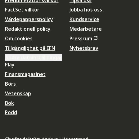
Prenumerationsvillkor
Tipsa oss
FactSet villkor
Jobba hos oss
Värdepapperspolicy
Kundservice
Redaktionell policy
Medarbetare
Om cookies
Pressrum
Tillgänglighet på EFN
Nyhetsbrev
Ändra datainställningar
Play
Finansmagasinet
Börs
Vetenskap
Bok
Podd