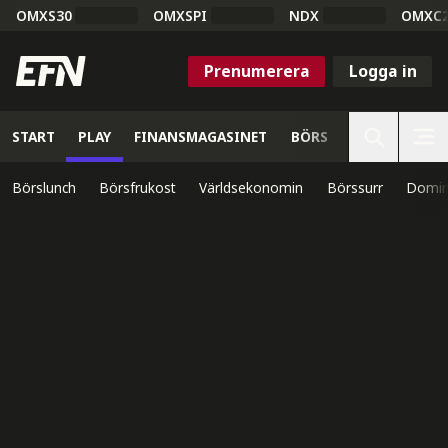
OMXS30
OMXSPI
NDX
OMXC
Prenumerera
Logga in
START
PLAY
FINANSMAGASINET
BÖRS
VETENSKAP
Börslunch
Börsfrukost
Världsekonomin
Börssurr
Domin