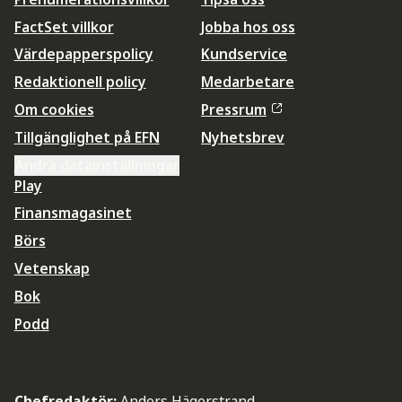
FactSet villkor
Jobba hos oss
Värdepapperspolicy
Kundservice
Redaktionell policy
Medarbetare
Om cookies
Pressrum
Tillgänglighet på EFN
Nyhetsbrev
Ändra datainställningar
Play
Finansmagasinet
Börs
Vetenskap
Bok
Podd
Chefredaktör:
Anders Hägerstrand