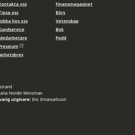
Kontakta oss
Finansmagasinet
Tipsa oss
Börs
Jobba hos oss
Vetenskap
Kundservice
Bok
Medarbetare
Podd
Pressrum
Nyhetsbrev
strand
aria Nordin Wessman
arig utgivare:
Eric Emanuelsson