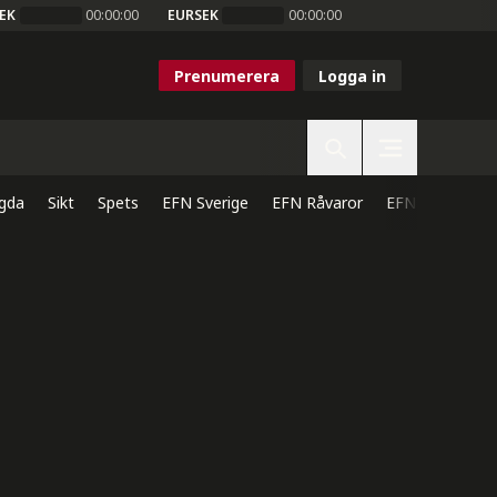
EK
00:00:00
EURSEK
00:00:00
Prenumerera
Logga in
gda
Sikt
Spets
EFN Sverige
EFN Råvaror
EFN Direkt