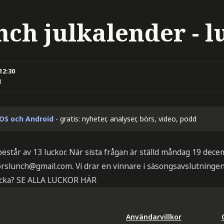
ch julkalender - l
 12:30
1
iOS och Android
- gratis: nyheter, analyser, börs, video, podd
estår av 13 luckor. När sista frågan är ställd måndag 19 decemb
rslunch@gmail.com
. Vi drar en vinnare i säsongsavslutninge
ucka? SE ALLA LUCKOR HÄR
Användarvillkor