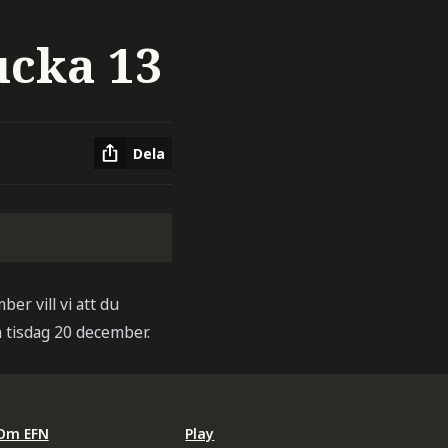
ucka 13
Dela
er vill vi att du
n tisdag 20 december.
Om EFN
Play