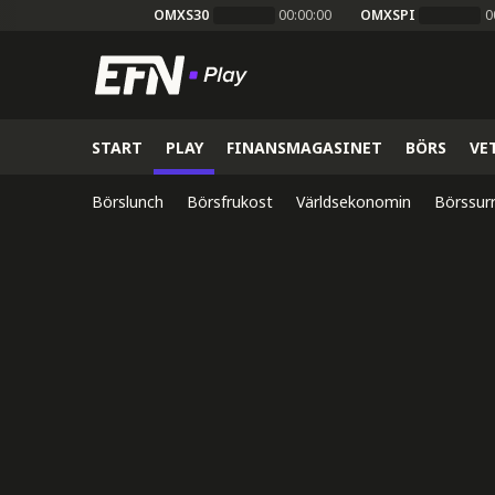
OMXS30
00:00:00
OMXSPI
0
START
PLAY
FINANSMAGASINET
BÖRS
VE
Börslunch
Börsfrukost
Världsekonomin
Börssur