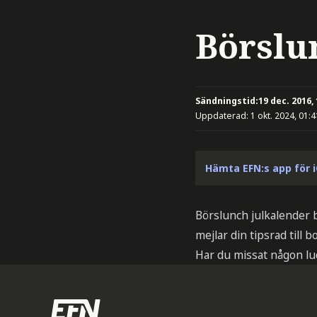
Börslun
Sändningstid:
19 dec. 2016,
Uppdaterad:
1 okt. 2024, 01:4
Hämta EFN:s app för 
Börslunch julkalender b
mejlar din tipsrad till
bo
Har du missat någon l