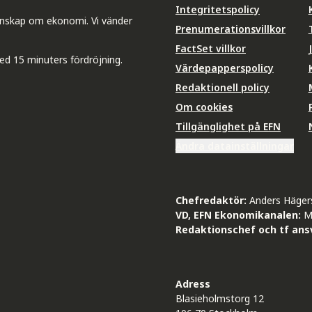
Integritetspolicy
unskap om ekonomi. Vi vänder
Prenumerationsvillkor
FactSet villkor
ed 15 minuters fördröjning.
Värdepapperspolicy
Redaktionell policy
Om cookies
Tillgänglighet på EFN
Ändra datainställningar
Chefredaktör:
Anders Häger
VD, EFN Ekonomikanalen:
M
Redaktionschef och tf ansv
Adress
Blasieholmstorg 12