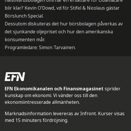
hälsovårdsbolagen om/när en ersättare för Obamacare
blir klar? Kevin O’Dowd, vd för Stifel & Nicolaus gästar
Börslunch Special.
Dessutom diskuteras det hur börsbolagen påverkas av
det sjunkande oljepriset och hur den amerikanska
konsumenten mår.
Programledare: Simon Tarvainen.
EFN Ekonomikanalen och Finansmagasinet
sprider
kunskap om ekonomi. Vi vänder oss till den
ekonomiintresserade allmänheten.
Marknadsinformation levereras av Infront. Kurser visas
med 15 minuters fördröjning.