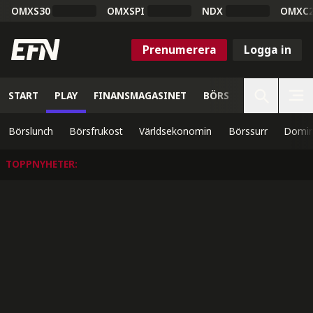
OMXS30
OMXSPI
NDX
OMXC
Prenumerera
Logga in
START
PLAY
FINANSMAGASINET
BÖRS
VETENSKAP
Börslunch
Börsfrukost
Världsekonomin
Börssurr
Domin
TOPPNYHETER
: