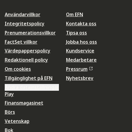
Användarvillkor
Om EFN
Integritetspolicy
Kontakta oss
Prenumerationsvillkor
Tipsa oss
FactSet villkor
Jobba hos oss
Värdepapperspolicy
Kundservice
Redaktionell policy
Medarbetare
Om cookies
Pressrum
Tillgänglighet på EFN
Nyhetsbrev
Ändra datainställningar
Play
Finansmagasinet
Börs
Vetenskap
Bok