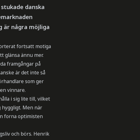
n stukade danska
iemarknaden
g är några möjliga
orterat fortsatt motiga
att glänsa ännu mer.
örda framgångar på
anske är det inte så
förhandlare som ger
 en vinnare.
 i sig lite till, vilket
g hyggligt. Men när
en forna optimisten
gsliv och börs. Henrik