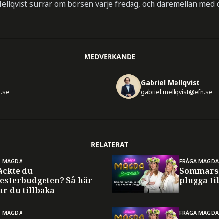
ellqvist surrar om börsen varje fredag, och däremellan med
MEDVERKANDE
Gabriel Mellqvist
n.se
gabriel.mellqvist@efn.se
RELATERAT
A MAGDA
FRÅGA MAGDA
äckte du
Sommarsp
esterbudgeten? Så här
plugga til
ar du tillbaka
A MAGDA
FRÅGA MAGDA