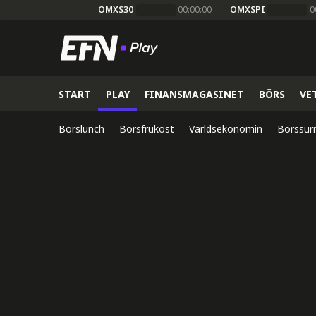
OMXS30
00:00:00
OMXSPI
0
START
PLAY
FINANSMAGASINET
BÖRS
VE
Börslunch
Börsfrukost
Världsekonomin
Börssur