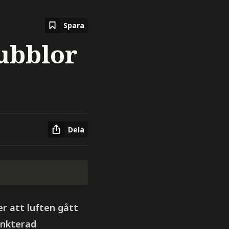
Spara
ubblor
Dela
r att luften gått
unkterad