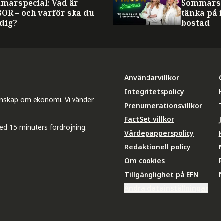
marspecial: Vad är
Sommarsp
BOR – och varför ska du
tänka på 
 dig?
bostad
Användarvillkor
Integritetspolicy
unskap om ekonomi. Vi vänder
Prenumerationsvillkor
FactSet villkor
ed 15 minuters fördröjning.
Värdepapperspolicy
Redaktionell policy
Om cookies
Tillgänglighet på EFN
Ändra datainställningar