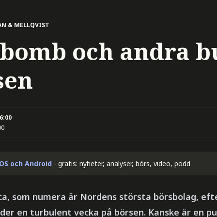
N & MELLQVIST
ttbomb och andra b
sen
06:00
00
iOS och Android
- gratis: nyheter, analyser, börs, video, podd
ca, som numera är Nordens största börsbolag, efte
der en turbulent vecka på börsen. Kanske är en p