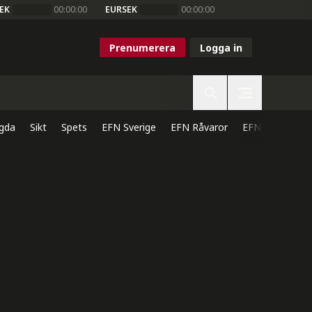
EK
00:00:00
EURSEK
00:00:00
Prenumerera
Logga in
gda
Sikt
Spets
EFN Sverige
EFN Råvaror
EFN Direkt