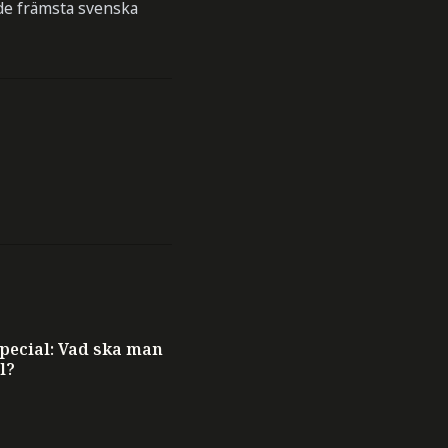
 de främsta svenska
ecial: Vad ska man
l?