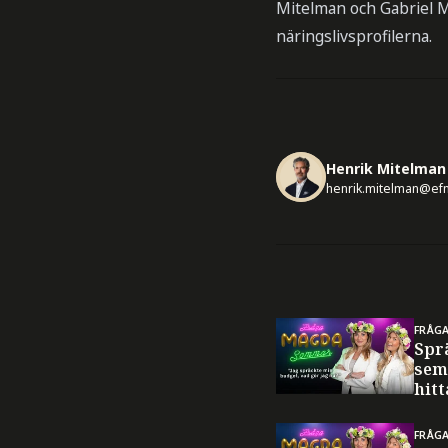
Mitelman och Gabriel M
näringslivsprofilerna.
Henrik Mitelman
henrik.mitelman@ef
FRÅG
Spr
sem
hitt
FRÅG