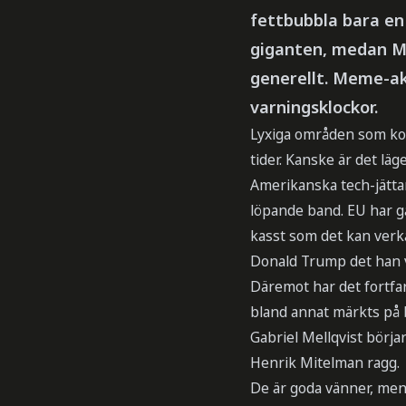
fettbubbla bara en
giganten, medan Mi
generellt. Meme-ak
varningsklockor.
Lyxiga områden som kons
tider. Kanske är det läg
Amerikanska tech-jättar
löpande band. EU har g
kasst som det kan verk
Donald Trump det han vi
Däremot har det fortfara
bland annat märkts på b
Gabriel Mellqvist börja
Henrik Mitelman ragg.
De är goda vänner, men 