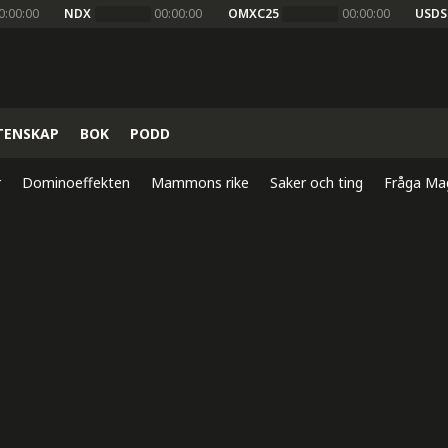
0:00:00
NDX
00:00:00
OMXC25
00:00:00
USDS
TENSKAP
BOK
PODD
r
Dominoeffekten
Mammons rike
Saker och ting
Fråga Ma