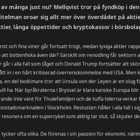
 av många just nu? Mellqvist tror på fyndköp i de
telman oroar sig allt mer över överdådet på akt
tier, långa öppettider och kryptokassor i börsbola
t och fina viner går fortsatt trögt, medan lyxiga aktier rapp
e att bottenfiska även där? Särskilt om renodling får sektorn 
 går i alla fall som tåget och Donald Trump fortsätter att sk
ått in i en hårt kritiserad överrenskommelse med USA. Men k
a, en del bedömare tror att Ursula von der Leyen är en slug 
ll ha. När byråkraterna i Bryssel är klara kanske Europa blir
nde inte vänt för Thulefamiljen och de tuffa tiderna verkar hålla
ostadsmarknaden i Stockholm. Reslusten håller i alla fall i si
r resonera om en supercykel som aldrig tar slut, så skjuter d
tycker ofta olika. De förenas i sin passion för ekonomi, närin