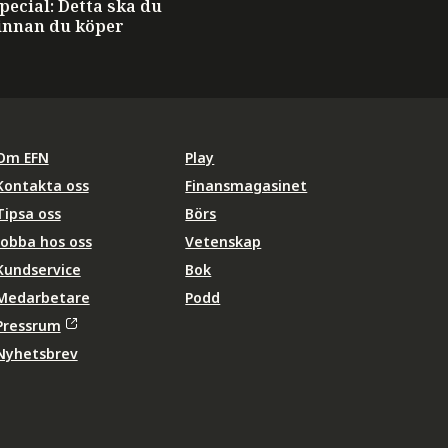
ecial: Detta ska du
innan du köper
Om EFN
Play
Kontakta oss
Finansmagasinet
Tipsa oss
Börs
Jobba hos oss
Vetenskap
Kundservice
Bok
Medarbetare
Podd
Pressrum
Nyhetsbrev