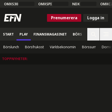
OMXS30
OMXSPI
NDX
OMXC
Prenumerera
Logga in
START
PLAY
FINANSMAGASINET
BÖRS
VETENSKAP
Börslunch
Börsfrukost
Världsekonomin
Börssurr
Domin
TOPPNYHETER
: