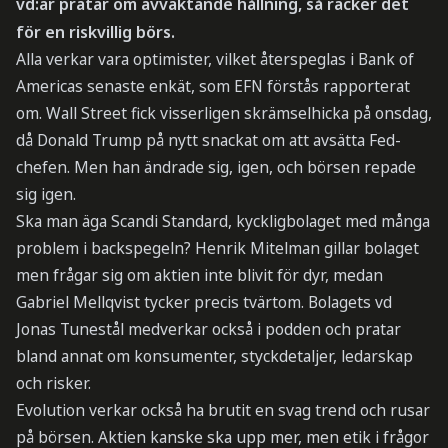
vd:ar pratar om avvaktande hållning, så räcker det
för en riskvillig börs.
Alla verkar vara optimister, vilket återspeglas i Bank of
Americas senaste enkät, som EFN förstås rapporterat
om. Wall Street fick visserligen skrämselhicka på onsdag,
då Donald Trump på nytt snackat om att avsätta Fed-
chefen. Men han ändrade sig, igen, och börsen repade
sig igen.
Ska man äga Scandi Standard, kyckligbolaget med många
problem i backspegeln? Henrik Mitelman gillar bolaget
men frågar sig om aktien inte blivit för dyr, medan
Gabriel Mellqvist tycker precis tvärtom. Bolagets vd
Jonas Tunestål medverkar också i podden och pratar
bland annat om konsumenter, styckdetaljer, ledarskap
och risker.
Evolution verkar också ha brutit en svag trend och rusar
på börsen. Aktien kanske ska upp mer, men etik i frågor