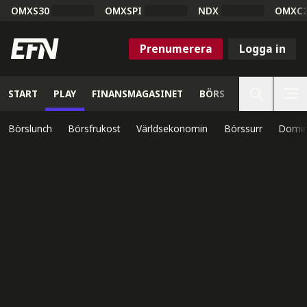
OMXS30
OMXSPI
NDX
OMXC
Prenumerera
Logga in
START
PLAY
FINANSMAGASINET
BÖRS
VETENSKAP
Börslunch
Börsfrukost
Världsekonomin
Börssurr
Domin