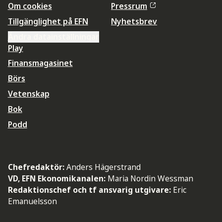
Om cookies
Pressrum
Tillgänglighet på EFN
Nyhetsbrev
Ändra datainställningar
Play
Finansmagasinet
Börs
Vetenskap
Bok
Podd
Chefredaktör:
Anders Hägerstrand
VD, EFN Ekonomikanalen:
Maria Nordin Wessman
Redaktionschef och tf ansvarig utgivare:
Eric
Emanuelsson