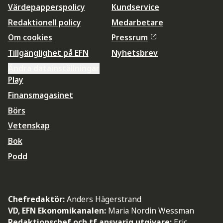
Värdepapperspolicy
Kundservice
Redaktionell policy
Medarbetare
Om cookies
Pressrum
Tillgänglighet på EFN
Nyhetsbrev
Ändra datainställningar
Play
Finansmagasinet
Börs
Vetenskap
Bok
Podd
Chefredaktör:
Anders Hägerstrand
VD, EFN Ekonomikanalen:
Maria Nordin Wessman
Redaktionschef och tf ansvarig utgivare:
Eric