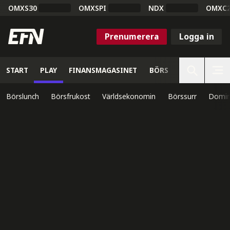
OMXS30
OMXSPI
NDX
OMXC
Prenumerera
Logga in
START
PLAY
FINANSMAGASINET
BÖRS
VETENSKAP
Börslunch
Börsfrukost
Världsekonomin
Börssurr
Domin