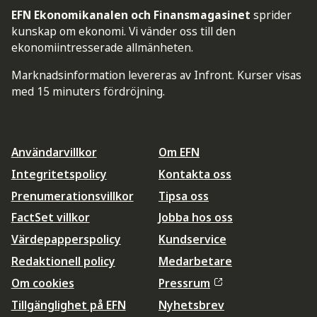
EFN Ekonomikanalen och Finansmagasinet
sprider
kunskap om ekonomi. Vi vänder oss till den
ekonomiintresserade allmänheten.
Marknadsinformation levereras av Infront. Kurser visas
med 15 minuters fördröjning.
Användarvillkor
Om EFN
Integritetspolicy
Kontakta oss
Prenumerationsvillkor
Tipsa oss
FactSet villkor
Jobba hos oss
Värdepapperspolicy
Kundservice
Redaktionell policy
Medarbetare
Om cookies
Pressrum
Tillgänglighet på EFN
Nyhetsbrev