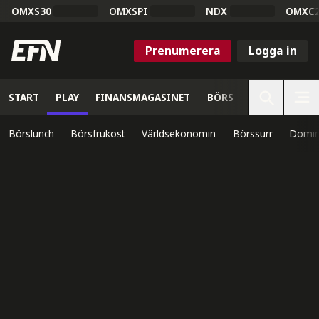
OMXS30
OMXSPI
NDX
OMXC
Prenumerera
Logga in
START
PLAY
FINANSMAGASINET
BÖRS
VETENSKAP
Börslunch
Börsfrukost
Världsekonomin
Börssurr
Domin