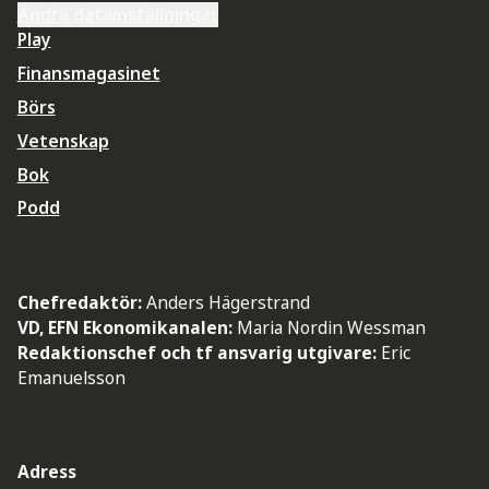
Ändra datainställningar
Play
Finansmagasinet
Börs
Vetenskap
Bok
Podd
Chefredaktör:
Anders Hägerstrand
VD, EFN Ekonomikanalen:
Maria Nordin Wessman
Redaktionschef och tf ansvarig utgivare:
Eric
Emanuelsson
Adress