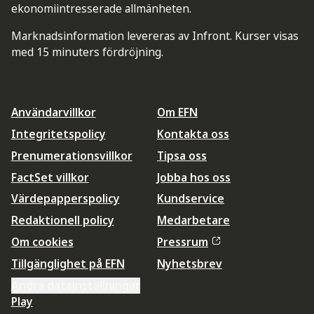
ekonomiintresserade allmänheten.
Marknadsinformation levereras av Infront. Kurser visas
med 15 minuters fördröjning.
Användarvillkor
Om EFN
Integritetspolicy
Kontakta oss
Prenumerationsvillkor
Tipsa oss
FactSet villkor
Jobba hos oss
Värdepapperspolicy
Kundservice
Redaktionell policy
Medarbetare
Om cookies
Pressrum
Tillgänglighet på EFN
Nyhetsbrev
Ändra datainställningar
Play