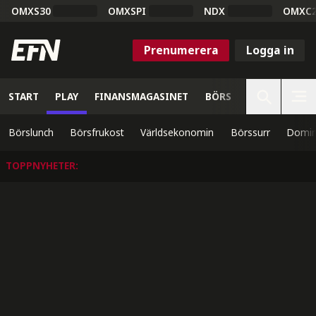
OMXS30
OMXSPI
NDX
OMXC
Prenumerera
Logga in
START
PLAY
FINANSMAGASINET
BÖRS
VETENSKAP
Börslunch
Börsfrukost
Världsekonomin
Börssurr
Domin
TOPPNYHETER
: