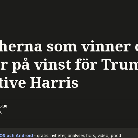
herna som vinner 
ar på vinst för Tru
tive Harris
5:30
8
iOS och Android
- gratis: nyheter, analyser, börs, video, podd