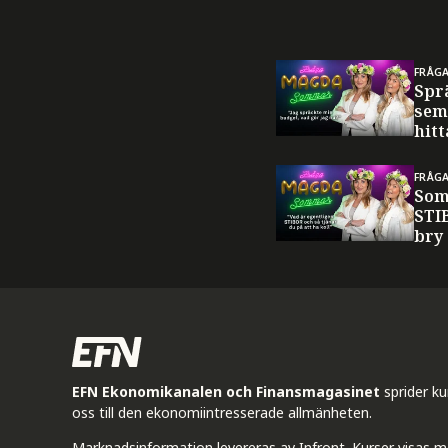
FRÅG
Spr
sem
hitt
FRÅG
Som
STI
bry
EFN Ekonomikanalen och Finansmagasinet
sprider k
oss till den ekonomiintresserade allmänheten.
Marknadsinformation levereras av Infront. Kurser visas m