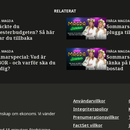
RELATERAT
A MAGDA
FRÅGA MAGDA
äckte du
Sommarsp
esterbudgeten? Så här
plugga til
ar du tillbaka
A MAGDA
FRÅGA MAGDA
marspecial: Vad är
Sommarsp
BOR – och varför ska du
tänka på 
 dig?
bostad
Användarvillkor
Integritetspolicy
unskap om ekonomi. Vi vänder
Prenumerationsvillkor
FactSet villkor
ed 15 minuters fördröjning.