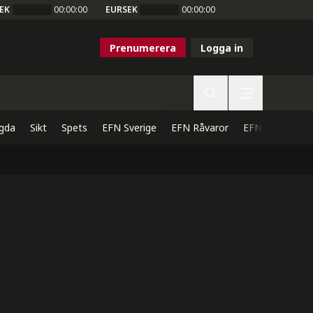
EK
00:00:00
EURSEK
00:00:00
Prenumerera
Logga in
gda
Sikt
Spets
EFN Sverige
EFN Råvaror
EFN Direkt