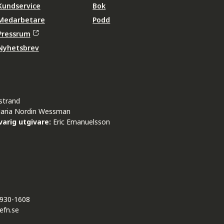
Kundservice
Bok
Medarbetare
Podd
Pressrum
Nyhetsbrev
strand
aria Nordin Wessman
arig utgivare:
Eric Emanuelsson
930-1608
efn.se