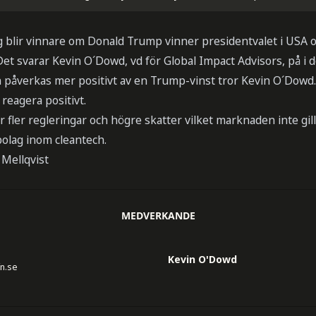
g blir vinnare om Donald Trump vinner presidentvalet i USA oc
et svarar Kevin O´Dowd, vd för Global Impact Advisors, på i d
 påverkas mer positivt av en Trump-vinst tror Kevin O´Dowd. 
 reagera positivt.
 fler regleringar och högre skatter vilket marknaden inte gil
bolag inom cleantech.
 Mellqvist
MEDVERKANDE
Kevin O'Dowd
fn.se