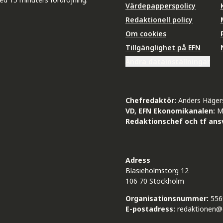
Värdepapperspolicy
Redaktionell policy
Om cookies
Tillgänglighet på EFN
Ändra datainställningar
Chefredaktör:
Anders Häger
VD, EFN Ekonomikanalen:
M
Redaktionschef och tf ansv
Adress
Blasieholmstorg 12
106 70 Stockholm
Organisationsnummer:
556
E-postadress:
redaktionen@