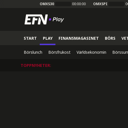
OMXS30
00:00:00
OMXSPI
0
START
PLAY
FINANSMAGASINET
BÖRS
VE
Börslunch
Börsfrukost
Världsekonomin
Börssur
TOPPNYHETER
: