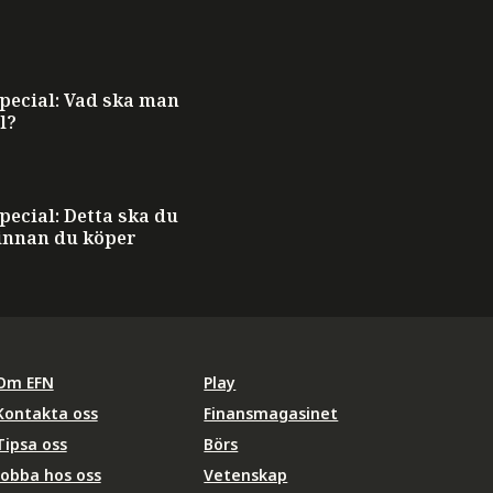
ecial: Vad ska man
l?
ecial: Detta ska du
innan du köper
Om EFN
Play
Kontakta oss
Finansmagasinet
Tipsa oss
Börs
Jobba hos oss
Vetenskap