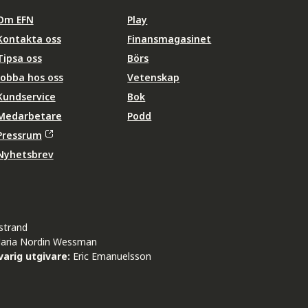
Om EFN
Play
Kontakta oss
Finansmagasinet
Tipsa oss
Börs
Jobba hos oss
Vetenskap
Kundservice
Bok
Medarbetare
Podd
Pressrum
Nyhetsbrev
strand
aria Nordin Wessman
arig utgivare:
Eric Emanuelsson