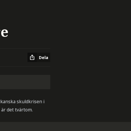
re
Dela
rikanska skuldkrisen i
 är det tvärtom.