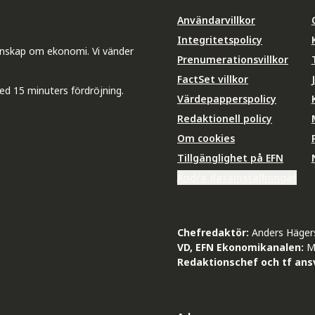
Användarvillkor
Integritetspolicy
unskap om ekonomi. Vi vänder
Prenumerationsvillkor
FactSet villkor
ed 15 minuters fördröjning.
Värdepapperspolicy
Redaktionell policy
Om cookies
Tillgänglighet på EFN
Ändra datainställningar
Chefredaktör:
Anders Häger
VD, EFN Ekonomikanalen:
M
Redaktionschef och tf ansv