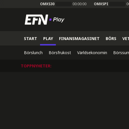
OMXS30
00:00:00
OMXSPI
0
START
PLAY
FINANSMAGASINET
BÖRS
VE
Börslunch
Börsfrukost
Världsekonomin
Börssur
TOPPNYHETER
: