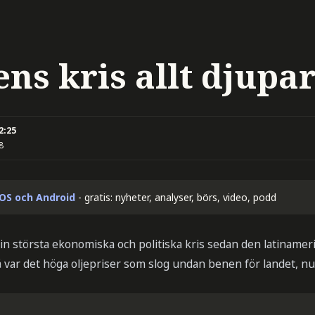
ens kris allt djupa
2:25
8
iOS och Android
- gratis: nyheter, analyser, börs, video, podd
i sin största ekonomiska och politiska kris sedan den latiname
å var det höga oljepriser som slog undan benen för landet, nu