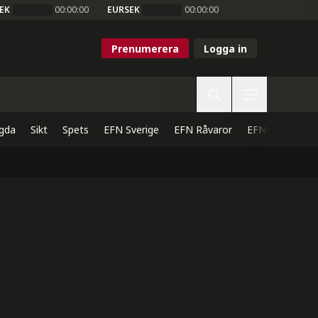
EK
00:00:00
EURSEK
00:00:00
Prenumerera
Logga in
gda
Sikt
Spets
EFN Sverige
EFN Råvaror
EFN Direkt