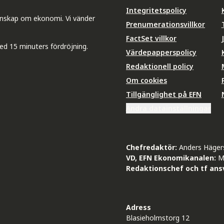
Integritetspolicy
unskap om ekonomi. Vi vänder
Prenumerationsvillkor
FactSet villkor
ed 15 minuters fördröjning.
Värdepapperspolicy
Redaktionell policy
Om cookies
Tillgänglighet på EFN
Ändra datainställningar
Chefredaktör:
Anders Häger
VD, EFN Ekonomikanalen:
M
Redaktionschef och tf ansv
Adress
Blasieholmstorg 12