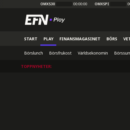
OMXS30
00:00:00
OMXSPI
0
START
PLAY
FINANSMAGASINET
BÖRS
VE
Börslunch
Börsfrukost
Världsekonomin
Börssur
TOPPNYHETER
: