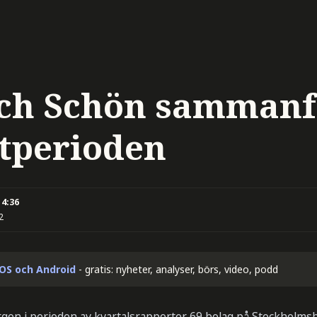
och Schön sammanf
tperioden
14:36
2
iOS och Android
- gratis: nyheter, analyser, börs, video, podd
rgon i perioden av kvartalsrapporter. 69 bolag på Stockholm