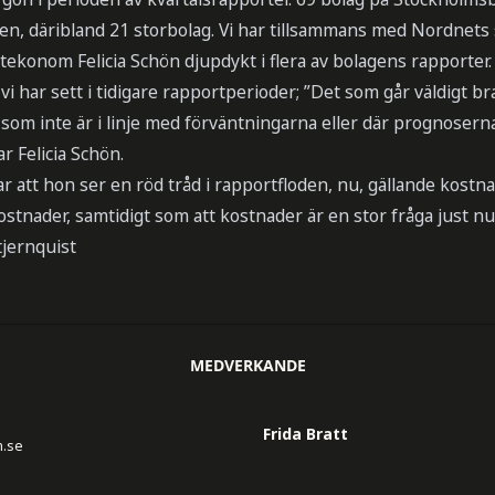
n, däribland 21 storbolag. Vi har tillsammans med Nordnets
tekonom Felicia Schön djupdykt i flera av bolagens rapporter.
t vi har sett i tidigare rapportperioder; ”Det som går väldigt br
som inte är i linje med förväntningarna eller där prognoserna
r Felicia Schön.
 att hon ser en röd tråd i rapportfloden, nu, gällande kostna
kostnader, samtidigt som att kostnader är en stor fråga just n
jernquist
MEDVERKANDE
Frida Bratt
n.se