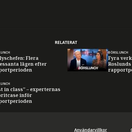
RELATERAT
LUNCH
BÖRSLUNCH
lyschefen: Flera
Fyra verk
essanta lägen efter
Roslunds 
portperioden
rapportp
LUNCH
t in class” – experternas
ritcase inför
portperioden
Användarvillkor