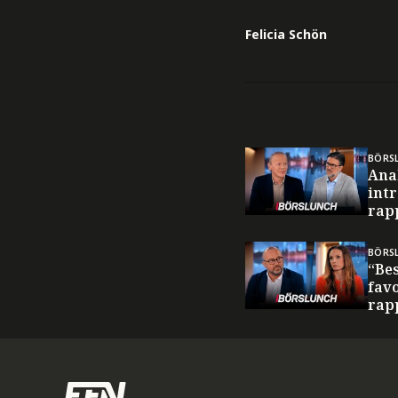
Felicia Schön
BÖRS
Ana
intr
rap
BÖRS
“Bes
favo
rap