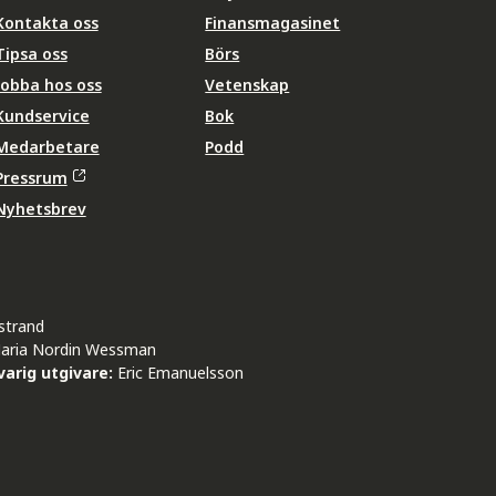
Kontakta oss
Finansmagasinet
Tipsa oss
Börs
Jobba hos oss
Vetenskap
Kundservice
Bok
Medarbetare
Podd
Pressrum
Nyhetsbrev
strand
aria Nordin Wessman
arig utgivare:
Eric Emanuelsson