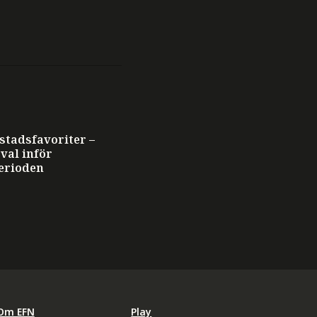
stadsfavoriter –
val inför
erioden
Om EFN
Play