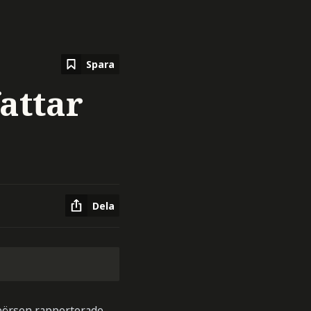
Spara
attar
Dela
sbörsen rapporterade