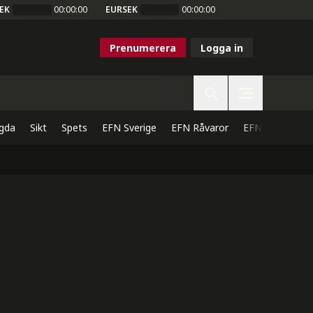
EK
00:00:00
EURSEK
00:00:00
Prenumerera
Logga in
gda
Sikt
Spets
EFN Sverige
EFN Råvaror
EFN Direkt