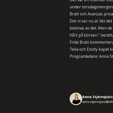
under torsdagsmorgone
Bratt och Avanzas priva
Det vi ser nu är likt de
belönas av det. Men de 
hårt på börsen.” berätta
Frida Bratt kommenterar
Telia och Essity kapat 
Programledare: Anna St
Anna Stjernquist
anna.stjernquist@ef