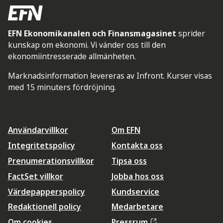
EFN Ekonomikanalen och Finansmagasinet
sprider
kunskap om ekonomi. Vi vänder oss till den
ekonomiintresserade allmänheten.
Marknadsinformation levereras av Infront. Kurser visas
med 15 minuters fördröjning.
Användarvillkor
Om EFN
Integritetspolicy
Kontakta oss
Prenumerationsvillkor
Tipsa oss
FactSet villkor
Jobba hos oss
Värdepapperspolicy
Kundservice
Redaktionell policy
Medarbetare
Om cookies
Pressrum