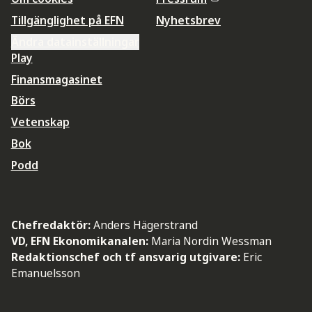
Tillgänglighet på EFN
Nyhetsbrev
Ändra datainställningar
Play
Finansmagasinet
Börs
Vetenskap
Bok
Podd
Chefredaktör:
Anders Hägerstrand
VD, EFN Ekonomikanalen:
Maria Nordin Wessman
Redaktionschef och tf ansvarig utgivare:
Eric
Emanuelsson