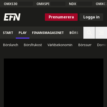
OMXS30
OMXSPI
NDX
OMXC
Prenumerera
Logga in
START
PLAY
FINANSMAGASINET
BÖRS
VETENSKAP
Börslunch
Börsfrukost
Världsekonomin
Börssurr
Domin