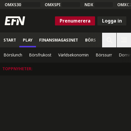
OMXS30
OMXSPI
NDX
OMXC
Prenumerera
Logga in
START
PLAY
FINANSMAGASINET
BÖRS
VETENSKAP
Börslunch
Börsfrukost
Världsekonomin
Börssurr
Domin
TOPPNYHETER
: