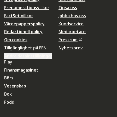
Prenumerationsvillkor
Tipsa oss
FactSet villkor
Jobba hos oss
Värdepapperspolicy
Kundservice
Redaktionell policy
Medarbetare
Om cookies
Pressrum
Tillgänglighet på EFN
Nyhetsbrev
Ändra datainställningar
Play
Finansmagasinet
Börs
Vetenskap
Bok
Podd