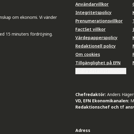
Användarvillkor
Integritetspolicy
unskap om ekonomi. Vi vänder
Prenumerationsvillkor
FactSet villkor
ed 15 minuters fördröjning.
Värdepapperspolicy
Redaktionell policy
Om cookies
Tillgänglighet på EFN
Ändra datainställningar
Chefredaktör:
Anders Häger
VD, EFN Ekonomikanalen:
M
Redaktionschef och tf ansv
Adress