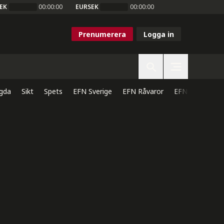
EK
00:00:00
EURSEK
00:00:00
Prenumerera
Logga in
gda
Sikt
Spets
EFN Sverige
EFN Råvaror
EFN Direkt