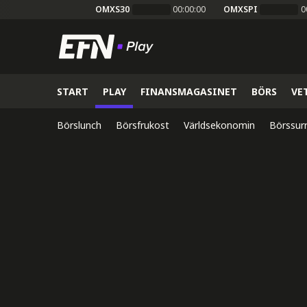
OMXS30
00:00:00
OMXSPI
0
START
PLAY
FINANSMAGASINET
BÖRS
VE
Börslunch
Börsfrukost
Världsekonomin
Börssur