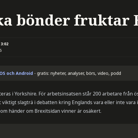
ka bönder fruktar 
13:02
6
iOS och Android
- gratis: nyheter, analyser, börs, video, podd
ras i Yorkshire. För arbetsinsatsen står 200 arbetare från ös
viktigt slagträ i debatten kring Englands vara eller inte vara 
som händer om Brexitsidan vinner är osäkert.