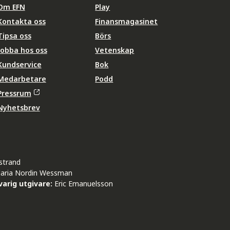
Om EFN
Play
Kontakta oss
Finansmagasinet
Tipsa oss
Börs
Jobba hos oss
Vetenskap
Kundservice
Bok
Medarbetare
Podd
Pressrum
Nyhetsbrev
strand
aria Nordin Wessman
arig utgivare:
Eric Emanuelsson